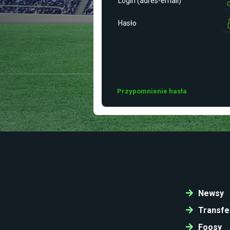
Login (adres-email)
Hasło
Przypomnienie hasła
Newsy
Transfe
Foosy