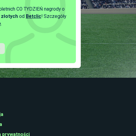
oletnich CO TYDZIEŃ nagrody o
 złotych
od
Betclic
! Szczegóły
e
.
ja
a
a prywatności