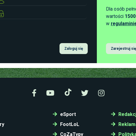
Dla osób pełn
wartości
1500
w
regulamini
Zaloguj się
Zarejestruj się
eSport
Redakc
ry
FootLoL
Reklam
CoZaTypy
Polityk