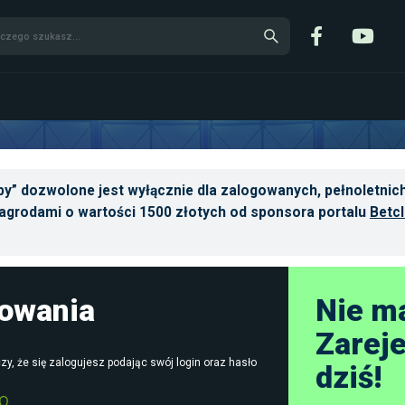
y” dozwolone jest wyłącznie dla zalogowanych, pełnoletnich
agrodami o wartości 1500 złotych od sponsora portalu
Betcl
gowania
Nie m
Zareje
zy, że się zalogujesz podając swój login oraz hasło
dziś!