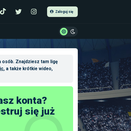
Zaloguj się
 osób. Znajdziesz tam ligę
ic
, a także krótkie wideo,
asz konta?
struj się już