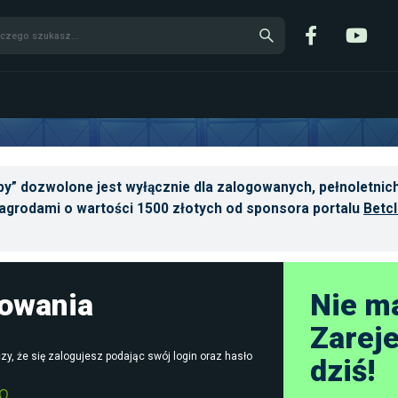
y” dozwolone jest wyłącznie dla zalogowanych, pełnoletnich
agrodami o wartości 1500 złotych od sponsora portalu
Betcl
gowania
Nie m
Zareje
zy, że się zalogujesz podając swój login oraz hasło
dziś!