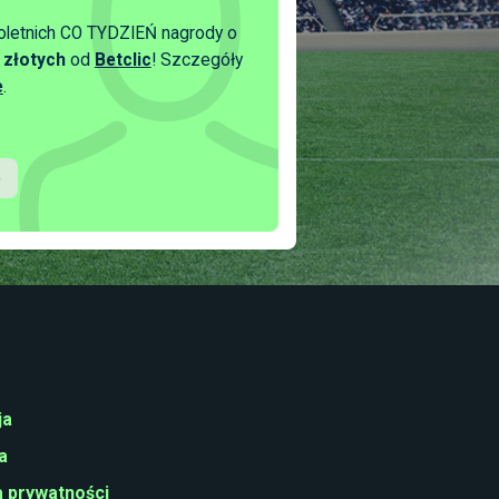
oletnich CO TYDZIEŃ nagrody o
 złotych
od
Betclic
! Szczegóły
e
.
ja
a
a prywatności