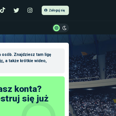
Zaloguj się
 osób. Znajdziesz tam ligę
ic
, a także krótkie wideo,
asz konta?
struj się już