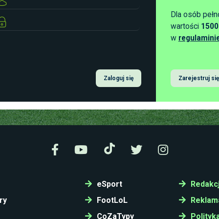
Dla osób pełn
wartości
1500
w
regulamini
Zaloguj się
Zarejestruj się
eSport
Redakc
ry
FootLoL
Reklam
CoZaTypy
Polityk