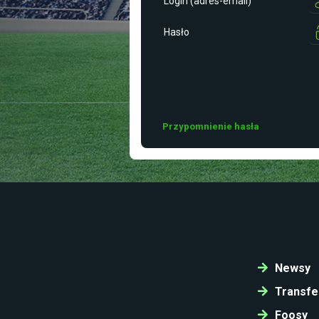
Login (adres-email)
Hasło
Przypomnienie hasła
Newsy
Transfe
Foosy