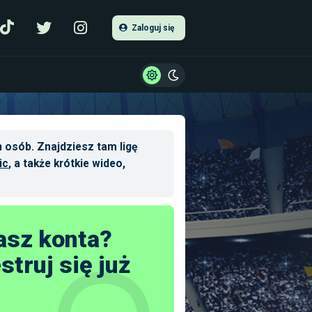
Zaloguj się
 osób. Znajdziesz tam ligę
ic
, a także krótkie wideo,
asz konta?
struj się już