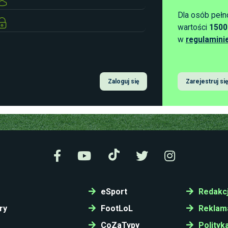
Dla osób pełn
wartości
1500
w
regulamini
Zaloguj się
Zarejestruj się
eSport
Redakc
ry
FootLoL
Reklam
CoZaTypy
Polityk