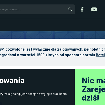
y” dozwolone jest wyłącznie dla zalogowanych, pełnoletnich
agrodami o wartości 1500 złotych od sponsora portalu
Betcl
gowania
Nie m
Zareje
zy, że się zalogujesz podając swój login oraz hasło
dziś!