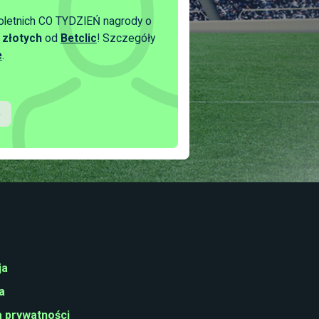
oletnich CO TYDZIEŃ nagrody o
 złotych
od
Betclic
! Szczegóły
e
.
ja
a
a prywatności