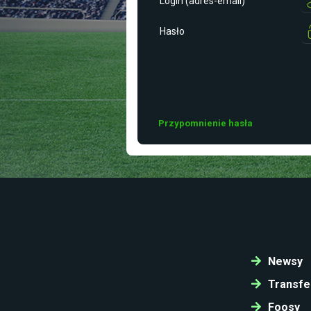
Login (adres-email)
Hasło
Przypomnienie hasła
Newsy
Transfe
Foosy