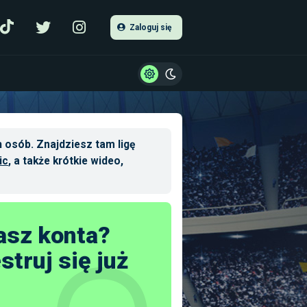
Zaloguj się
 osób. Znajdziesz tam ligę
ic
, a także krótkie wideo,
asz konta?
struj się już