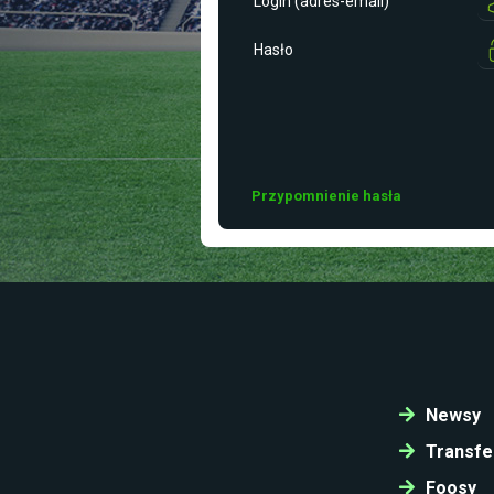
Login (adres-email)
Hasło
Przypomnienie hasła
Newsy
Transfe
Foosy