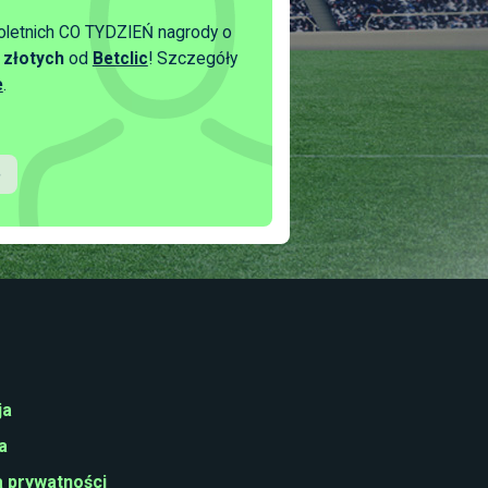
oletnich CO TYDZIEŃ nagrody o
 złotych
od
Betclic
! Szczegóły
e
.
ja
a
a prywatności