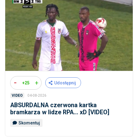
-
+
+25
Udostępnij
04-08-2026
VIDEO
ABSURDALNA czerwona kartka
bramkarza w lidze RPA... xD [VIDEO]
Skomentuj