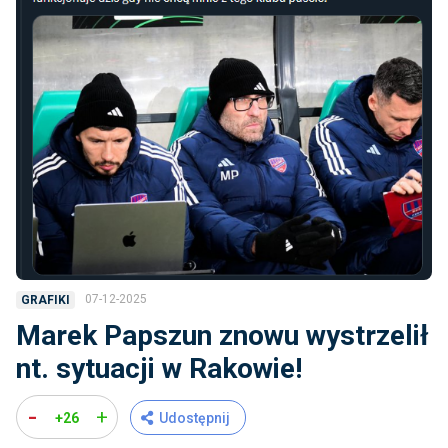
07-12-2025
GRAFIKI
Marek Papszun znowu wystrzelił
nt. sytuacji w Rakowie!
-
+
+26
Udostępnij