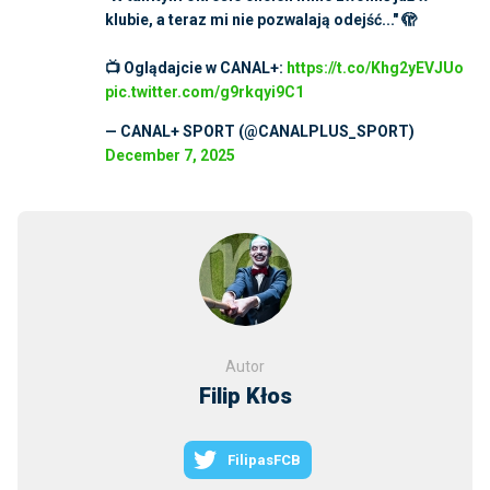
klubie, a teraz mi nie pozwalają odejść..." 🫣
📺 Oglądajcie w CANAL+:
https://t.co/Khg2yEVJUo
pic.twitter.com/g9rkqyi9C1
— CANAL+ SPORT (@CANALPLUS_SPORT)
December 7, 2025
Autor
Filip Kłos
FilipasFCB