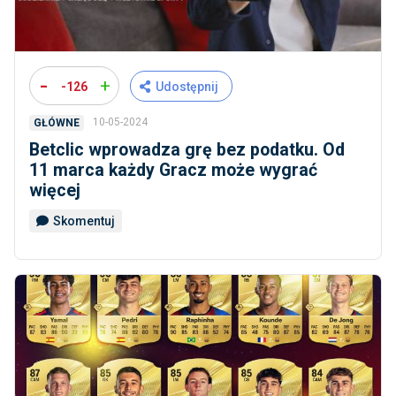
-
+
-126
Udostępnij
10-05-2024
GŁÓWNE
Betclic wprowadza grę bez podatku. Od
11 marca każdy Gracz może wygrać
więcej
Skomentuj