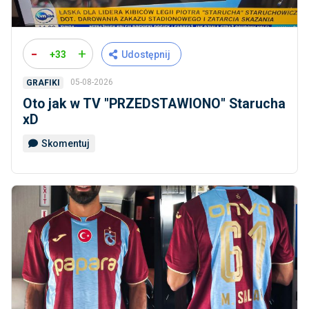
-
+
+33
Udostępnij
05-08-2026
GRAFIKI
Oto jak w TV ''PRZEDSTAWIONO'' Starucha
xD
Skomentuj