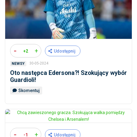
-
+
+2
Udostępnij
30-05-2024
NEWSY
Oto następca Edersona?! Szokujący wybór
Guardioli!
Skomentuj
-
+
-1
Udostępnij