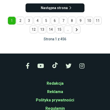
Następna strona
1
2
3
4
5
6
7
8
9
10
11
12
13
14
15
...
Strona 1 z 456
Redakcja
Reklama
Polityka prywatności
Regulamin