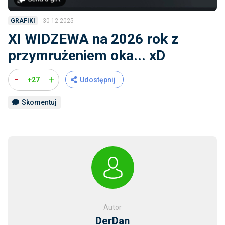
30-12-2025
GRAFIKI
XI WIDZEWA na 2026 rok z
przymrużeniem oka... xD
-
+
+27
Udostępnij
Skomentuj
Autor
DerDan