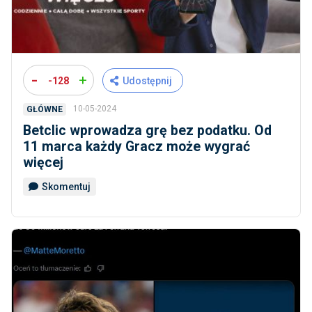
-
+
-128
Udostępnij
10-05-2024
GŁÓWNE
Betclic wprowadza grę bez podatku. Od
11 marca każdy Gracz może wygrać
więcej
Skomentuj