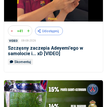
-
+
+41
Udostępnij
08-08-2026
VIDEO
Szczęsny zaczepia Adeyemi'ego w
samolocie i... xD [VIDEO]
Skomentuj