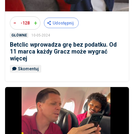
-
+
-128
Udostępnij
10-05-2024
GŁÓWNE
Betclic wprowadza grę bez podatku. Od
11 marca każdy Gracz może wygrać
więcej
Skomentuj