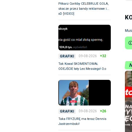
Piłkarz Coritiby CELEBRUJE GOLA,
skacze przez bandy reklamowe i...
xD [VIDEO]
K
Mus
09-08-2026
+32
GRAFIKI
Tak Kowal SKOMENTOWAŁ
ODEJŚCIE taty Leo Messiego! O.o
09-08-2026
+26
GRAFIKI
Taka FRYZURĘ ma teraz Dennis
Jastrzembski!