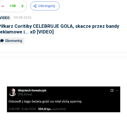
-
+
+38
Udostępnij
09-08-2026
VIDEO
Piłkarz Coritiby CELEBRUJE GOLA, skacze przez bandy
reklamowe i... xD [VIDEO]
Skomentuj