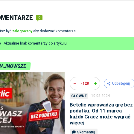
OMENTARZE
0
isz być
zalogowany
aby dodawać komentarze.
Aktualnie brak komentarzy do artykułu
NAJNOWSZE
-
+
-128
Udostępnij
10-05-2024
GŁÓWNE
Betclic wprowadza grę bez
podatku. Od 11 marca
każdy Gracz może wygrać
więcej
Skomentuj