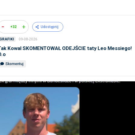
-
+
+32
Udostępnij
09-08-2026
GRAFIKI
Tak Kowal SKOMENTOWAŁ ODEJŚCIE taty Leo Messiego!
O.o
Skomentuj