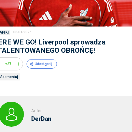
08-01-2026
AFIKI
ERE WE GO! Liverpool sprowadza
TALENTOWANEGO OBROŃCĘ!
+
+27
Udostępnij
Skomentuj
Autor
DerDan