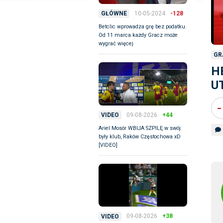
10-05-2024
-128
GŁÓWNE
Betclic wprowadza grę bez podatku.
Od 11 marca każdy Gracz może
wygrać więcej
GR
H
U
-
09-08-2026
+44
VIDEO
Ariel Mosór WBIJA SZPILĘ w swój
były klub, Raków Częstochowa xD
[VIDEO]
09-08-2026
+38
VIDEO