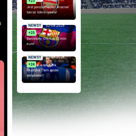
+23
Jest porozumienie! Arsenal
bierze lidera rywala!
02-08-2026
NEWSY
+25
Piłkarz może odejść z
Barcelony. Oferują 30 mln
euro!
02-08-2026
NEWSY
+24
Szokująca opcja dla
Mudryka. Tam może
wylądować!