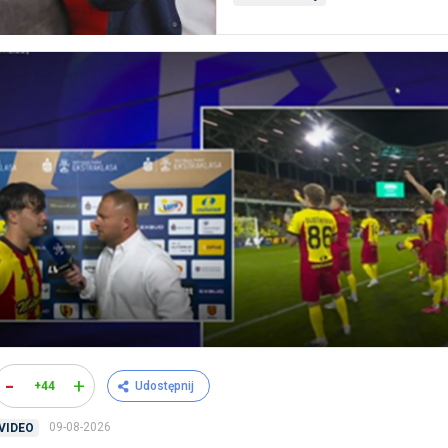
-
+
+44
Udostępnij
09-08-2026
VIDEO