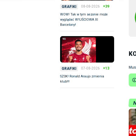
08-08-2026
+39
GRAFIKI
WOW! Tak w tym sezonie może
wyglądać WYJŚCIOWA XI
Barcelony!
K
Mus
07-08-2026
+13
GRAFIKI
SZ0K! Ronald Araujo zmienia
klub!!!