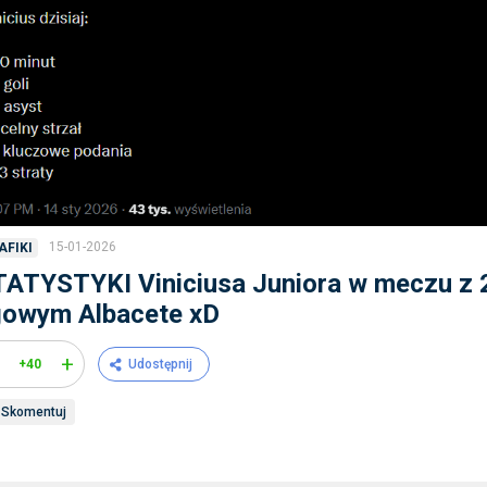
15-01-2026
AFIKI
ATYSTYKI Viniciusa Juniora w meczu z 
gowym Albacete xD
+
+40
Udostępnij
Skomentuj