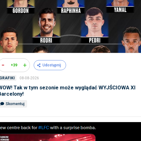
-
+
+39
Udostępnij
08-08-2026
GRAFIKI
WOW! Tak w tym sezonie może wyglądać WYJŚCIOWA XI
Barcelony!
Skomentuj