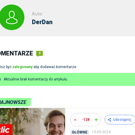
Autor
DerDan
OMENTARZE
0
isz być
zalogowany
aby dodawać komentarze.
Aktualnie brak komentarzy do artykułu
NAJNOWSZE
-
+
-128
Udostępnij
10-05-2024
GŁÓWNE