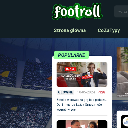
Strona główna
CoZaTypy
POPULARNE
10-05-2024
-128
GŁÓWNE
Betclic wprowadza grę bez podatku.
Od 11 marca każdy Gracz może
wygrać więcej