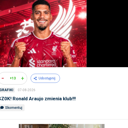
-
+
+13
Udostępnij
07-08-2026
GRAFIKI
SZ0K! Ronald Araujo zmienia klub!!!
Skomentuj