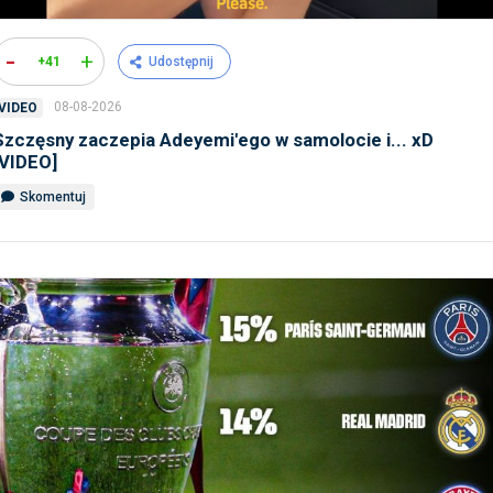
-
+
+41
Udostępnij
08-08-2026
VIDEO
Szczęsny zaczepia Adeyemi'ego w samolocie i... xD
[VIDEO]
Skomentuj