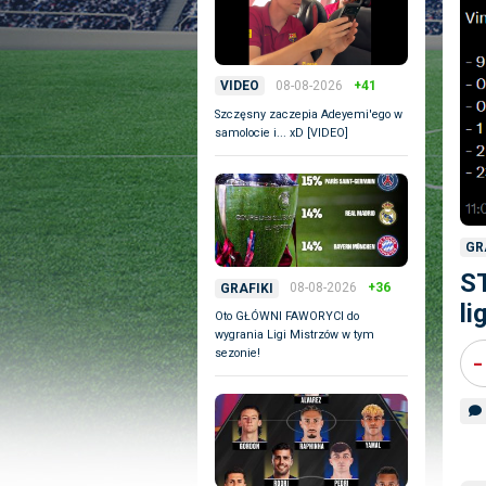
08-08-2026
+41
VIDEO
Szczęsny zaczepia Adeyemi'ego w
samolocie i... xD [VIDEO]
GR
ST
08-08-2026
+36
GRAFIKI
li
Oto GŁÓWNI FAWORYCI do
wygrania Ligi Mistrzów w tym
-
sezonie!