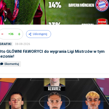
-
+
+36
Udostępnij
08-08-2026
GRAFIKI
Oto GŁÓWNI FAWORYCI do wygrania Ligi Mistrzów w tym
sezonie!
Skomentuj