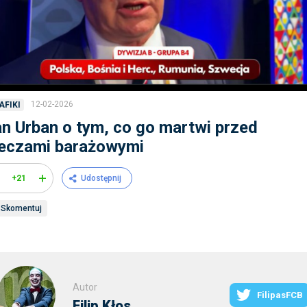
12-02-2026
AFIKI
n Urban o tym, co go martwi przed
eczami barażowymi
+
+21
Udostępnij
Skomentuj
Autor
FilipasFCB
Filip Kłos