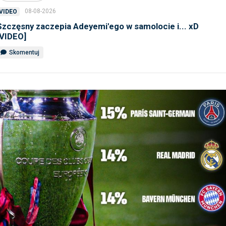
08-08-2026
VIDEO
Szczęsny zaczepia Adeyemi'ego w samolocie i... xD
[VIDEO]
Skomentuj