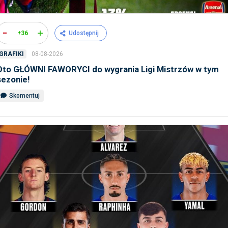
-
+
+36
Udostępnij
08-08-2026
GRAFIKI
Oto GŁÓWNI FAWORYCI do wygrania Ligi Mistrzów w tym
sezonie!
Skomentuj