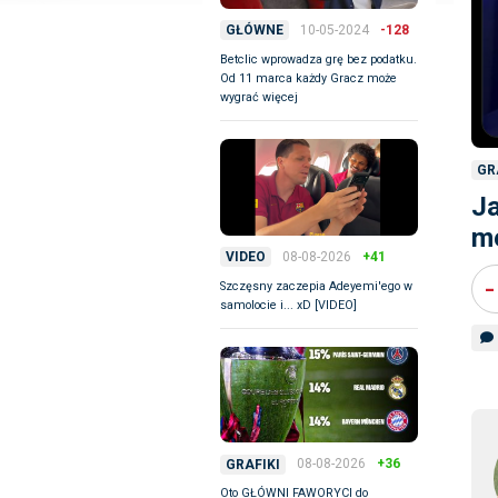
10-05-2024
-128
GŁÓWNE
Betclic wprowadza grę bez podatku.
Od 11 marca każdy Gracz może
wygrać więcej
GR
Ja
m
08-08-2026
+41
VIDEO
-
Szczęsny zaczepia Adeyemi'ego w
samolocie i... xD [VIDEO]
08-08-2026
+36
GRAFIKI
Oto GŁÓWNI FAWORYCI do