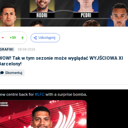
-
+
+39
Udostępnij
08-08-2026
GRAFIKI
WOW! Tak w tym sezonie może wyglądać WYJŚCIOWA XI
Barcelony!
Skomentuj