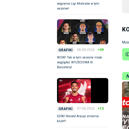
wygrania Ligi Mistrzów w tym
sezonie!
K
Mus
08-08-2026
+39
GRAFIKI
WOW! Tak w tym sezonie może
wyglądać WYJŚCIOWA XI
Barcelony!
07-08-2026
+13
GRAFIKI
SZ0K! Ronald Araujo zmienia
klub!!!