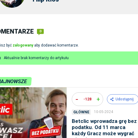
OMENTARZE
0
isz być
zalogowany
aby dodawać komentarze.
Aktualnie brak komentarzy do artykułu
NAJNOWSZE
-
+
-128
Udostępnij
10-05-2024
GŁÓWNE
Betclic wprowadza grę bez
podatku. Od 11 marca
każdy Gracz może wygrać