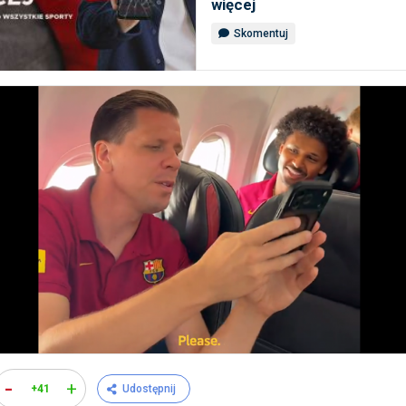
więcej
Skomentuj
-
+
+41
Udostępnij