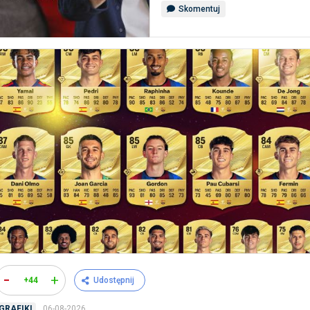
Skomentuj
-
+
+44
Udostępnij
06-08-2026
GRAFIKI