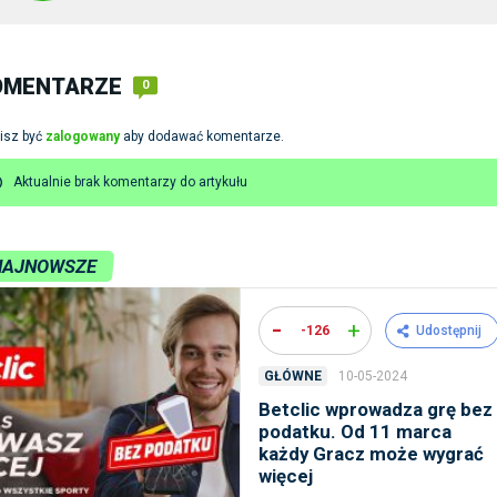
OMENTARZE
0
isz być
zalogowany
aby dodawać komentarze.
Aktualnie brak komentarzy do artykułu
NAJNOWSZE
-
+
-126
Udostępnij
10-05-2024
GŁÓWNE
Betclic wprowadza grę bez
podatku. Od 11 marca
każdy Gracz może wygrać
więcej