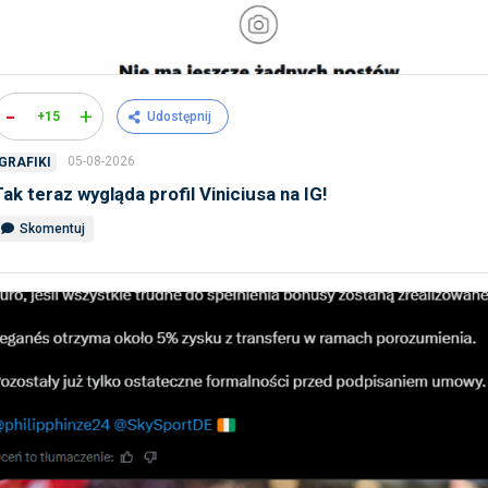
-
+
+15
Udostępnij
05-08-2026
GRAFIKI
Tak teraz wygląda profil Viniciusa na IG!
Skomentuj