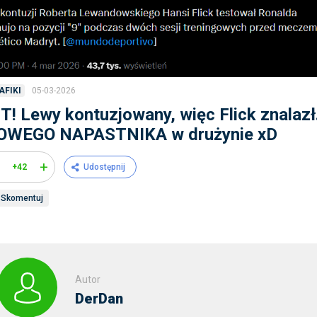
05-03-2026
AFIKI
T! Lewy kontuzjowany, więc Flick znalazł.
OWEGO NAPASTNIKA w drużynie xD
+
+42
Udostępnij
Skomentuj
Autor
DerDan