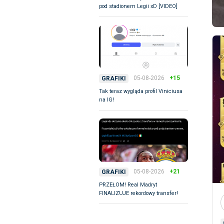
pod stadionem Legii xD [VIDEO]
05-08-2026
+15
GRAFIKI
Tak teraz wygląda profil Viniciusa
na IG!
05-08-2026
+21
GRAFIKI
PRZEŁOM! Real Madryt
FINALIZUJE rekordowy transfer!