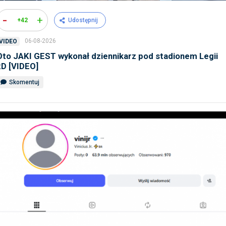
-
+
+42
Udostępnij
06-08-2026
VIDEO
Oto JAKI GEST wykonał dziennikarz pod stadionem Legii
xD [VIDEO]
Skomentuj