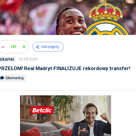
-
+
+21
Udostępnij
05-08-2026
GRAFIKI
PRZEŁOM! Real Madryt FINALIZUJE rekordowy transfer!
Skomentuj