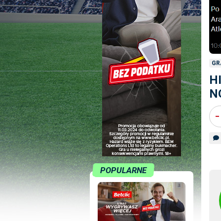
GR
HI
N
-
POPULARNE