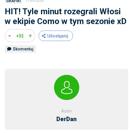
17-03-2026
GRAFIKI
HIT! Tyle minut rozegrali Włosi
w ekipie Como w tym sezonie xD
-
+
+32
Udostępnij
Skomentuj
Autor
DerDan