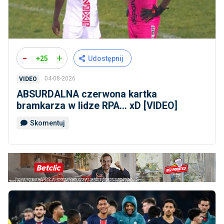
-
+
+25
Udostępnij
04-08-2026
VIDEO
ABSURDALNA czerwona kartka
bramkarza w lidze RPA... xD [VIDEO]
Skomentuj