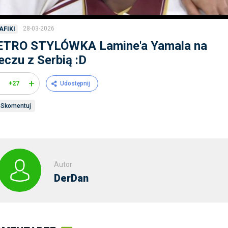
28-03-2026
AFIKI
ETRO STYLÓWKA Lamine'a Yamala na
czu z Serbią :D
+
+27
Udostępnij
Skomentuj
Autor
DerDan