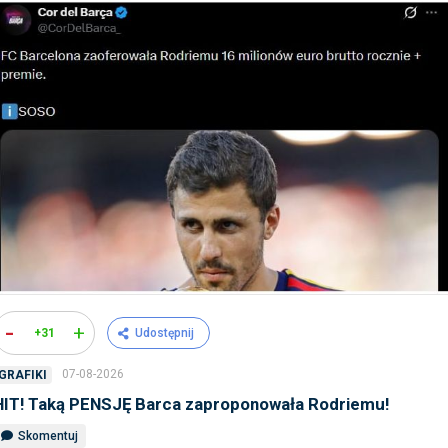
-
+
+31
Udostępnij
07-08-2026
GRAFIKI
HIT! Taką PENSJĘ Barca zaproponowała Rodriemu!
Skomentuj