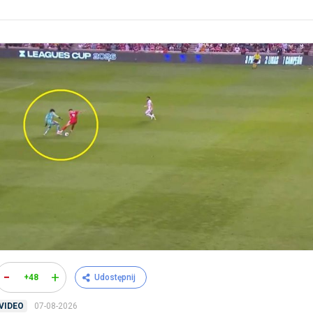
-
+
+48
Udostępnij
07-08-2026
VIDEO