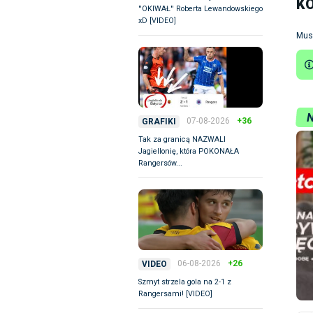
K
''OKIWAŁ'' Roberta Lewandowskiego
xD [VIDEO]
Mus
07-08-2026
+36
GRAFIKI
Tak za granicą NAZWALI
Jagiellonię, która POKONAŁA
Rangersów...
06-08-2026
+26
VIDEO
Szmyt strzela gola na 2-1 z
Rangersami! [VIDEO]