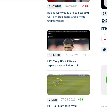
10-05-2024
-128
GŁÓWNE
Betclic wprowadza grę bez podatku.
GR
Od 11 marca każdy Gracz może
R
wygrać więcej
me
-
07-08-2026
+31
GRAFIKI
HIT! Taką PENSJĘ Barca
zaproponowała Rodriemu!
07-08-2026
+48
VIDEO
HIT! Tak bramkarz rywali