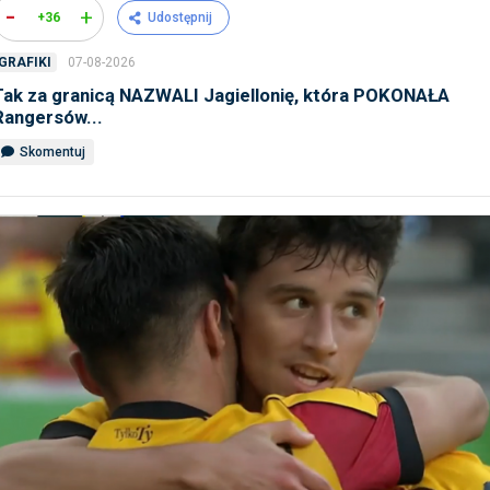
-
+
+36
Udostępnij
07-08-2026
GRAFIKI
Tak za granicą NAZWALI Jagiellonię, która POKONAŁA
Rangersów...
Skomentuj