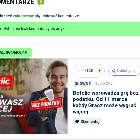
OMENTARZE
0
isz być
zalogowany
aby dodawać komentarze.
Aktualnie brak komentarzy do artykułu
NAJNOWSZE
-
+
-128
Udostępnij
10-05-2024
GŁÓWNE
Betclic wprowadza grę bez
podatku. Od 11 marca
każdy Gracz może wygrać
więcej
Skomentuj