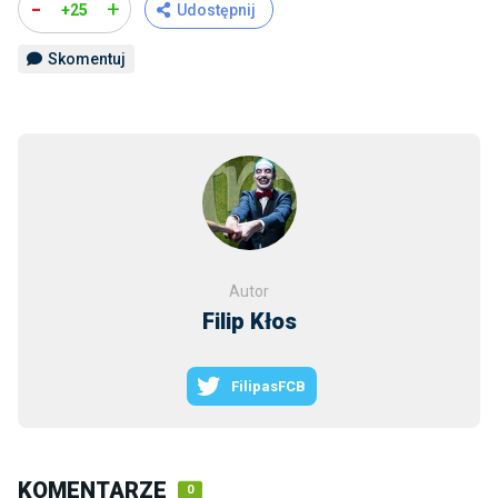
-
+
+25
Udostępnij
Skomentuj
Autor
Filip Kłos
FilipasFCB
KOMENTARZE
0