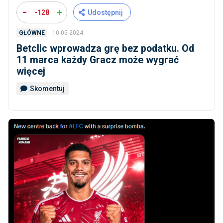
-
+
-128
Udostępnij
10-05-2024
GŁÓWNE
Betclic wprowadza grę bez podatku. Od
11 marca każdy Gracz może wygrać
więcej
Skomentuj