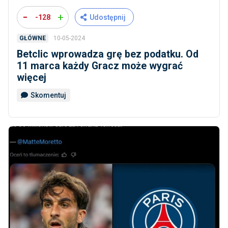
-
+
-128
Udostępnij
10-05-2024
GŁÓWNE
Betclic wprowadza grę bez podatku. Od
11 marca każdy Gracz może wygrać
więcej
Skomentuj