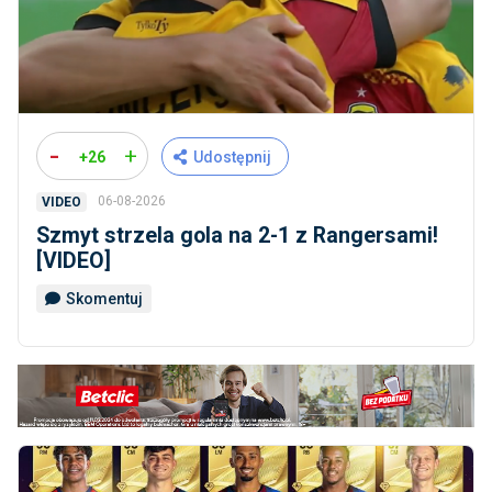
-
+
+26
Udostępnij
06-08-2026
VIDEO
Szmyt strzela gola na 2-1 z Rangersami!
[VIDEO]
Skomentuj