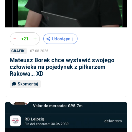
-
+
+21
Udostępnij
07-08-2026
GRAFIKI
Mateusz Borek chce wystawić swojego
człowieka na pojedynek z piłkarzem
Rakowa... XD
Skomentuj