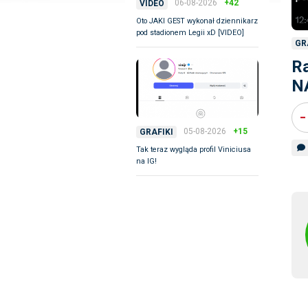
06-08-2026
+42
VIDEO
Oto JAKI GEST wykonał dziennikarz
pod stadionem Legii xD [VIDEO]
GR
R
N
-
05-08-2026
+15
GRAFIKI
Tak teraz wygląda profil Viniciusa
na IG!