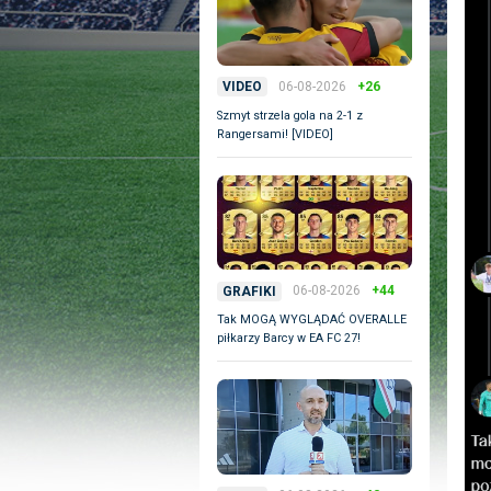
06-08-2026
+26
VIDEO
Szmyt strzela gola na 2-1 z
Rangersami! [VIDEO]
06-08-2026
+44
GRAFIKI
Tak MOGĄ WYGLĄDAĆ OVERALLE
piłkarzy Barcy w EA FC 27!