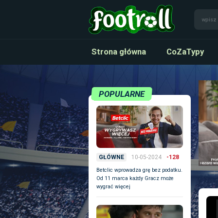
Strona główna
CoZaTypy
POPULARNE
10-05-2024
-128
GŁÓWNE
Betclic wprowadza grę bez podatku.
Od 11 marca każdy Gracz może
wygrać więcej