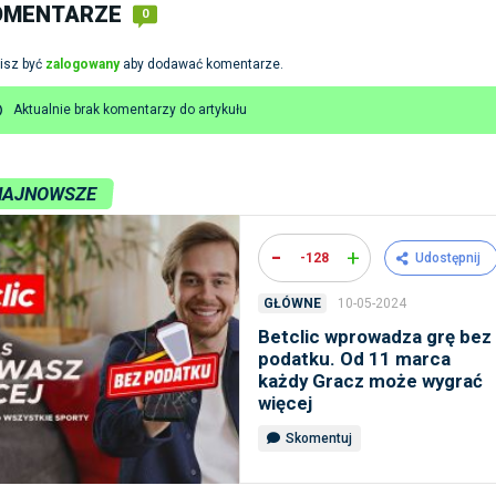
OMENTARZE
0
isz być
zalogowany
aby dodawać komentarze.
Aktualnie brak komentarzy do artykułu
NAJNOWSZE
-
+
-128
Udostępnij
10-05-2024
GŁÓWNE
Betclic wprowadza grę bez
podatku. Od 11 marca
każdy Gracz może wygrać
więcej
Skomentuj