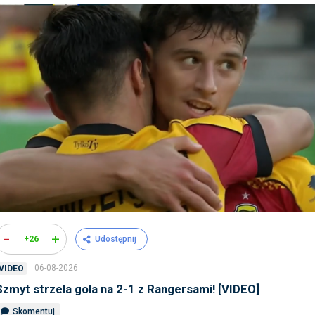
-
+
+26
Udostępnij
06-08-2026
VIDEO
Szmyt strzela gola na 2-1 z Rangersami! [VIDEO]
Skomentuj