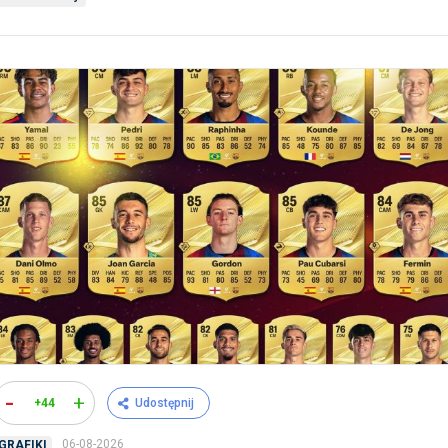
-
+
+44
Udostępnij
06-08-2026
GRAFIKI