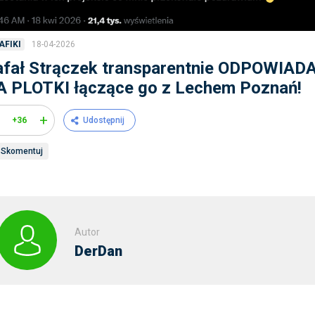
18-04-2026
AFIKI
afał Strączek transparentnie ODPOWIAD
A PLOTKI łączące go z Lechem Poznań!
+
+36
Udostępnij
Skomentuj
Autor
DerDan