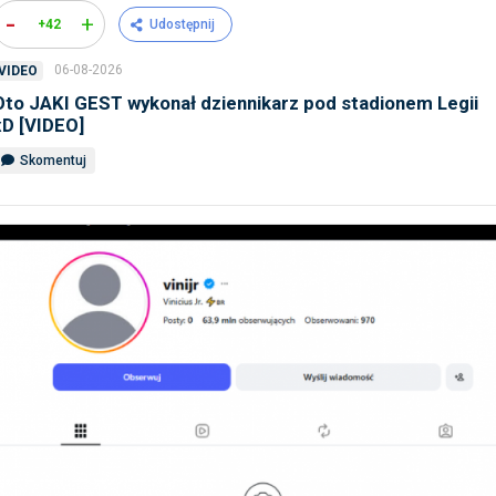
-
+
+42
Udostępnij
06-08-2026
VIDEO
Oto JAKI GEST wykonał dziennikarz pod stadionem Legii
xD [VIDEO]
Skomentuj