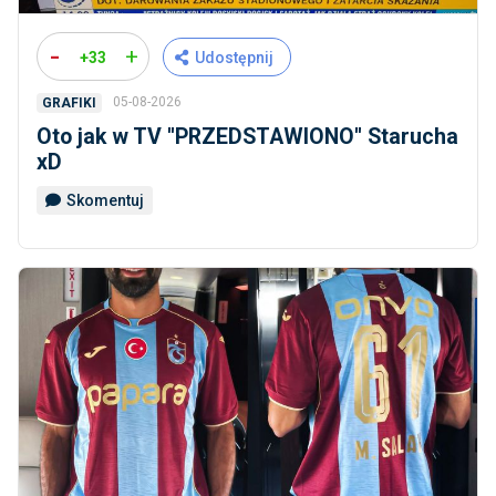
-
+
+33
Udostępnij
05-08-2026
GRAFIKI
Oto jak w TV ''PRZEDSTAWIONO'' Starucha
xD
Skomentuj