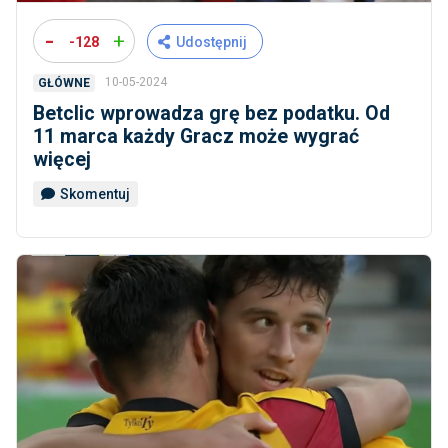
-
+
-128
Udostępnij
10-05-2024
GŁÓWNE
Betclic wprowadza grę bez podatku. Od
11 marca każdy Gracz może wygrać
więcej
Skomentuj