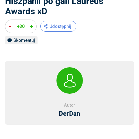
Hiszpanii po gali Laureus
Awards xD
-
+
+30
Udostępnij
Skomentuj
Autor
DerDan