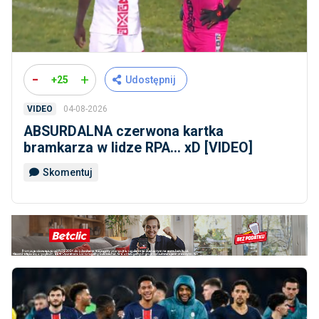
-
+
+25
Udostępnij
04-08-2026
VIDEO
ABSURDALNA czerwona kartka
bramkarza w lidze RPA... xD [VIDEO]
Skomentuj