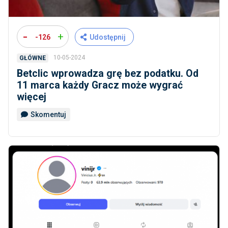
-
+
-126
Udostępnij
10-05-2024
GŁÓWNE
Betclic wprowadza grę bez podatku. Od
11 marca każdy Gracz może wygrać
więcej
Skomentuj