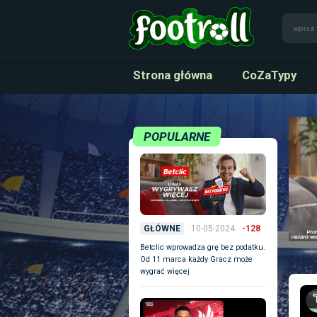
Strona główna
CoZaTypy
POPULARNE
10-05-2024
-128
GŁÓWNE
Betclic wprowadza grę bez podatku.
Od 11 marca każdy Gracz może
wygrać więcej