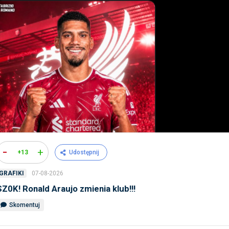
-
+
+13
Udostępnij
07-08-2026
GRAFIKI
SZ0K! Ronald Araujo zmienia klub!!!
Skomentuj