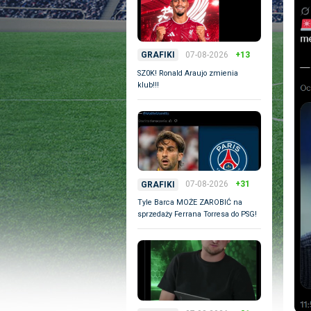
07-08-2026
+13
GRAFIKI
SZ0K! Ronald Araujo zmienia
klub!!!
07-08-2026
+31
GRAFIKI
Tyle Barca MOŻE ZAROBIĆ na
sprzedaży Ferrana Torresa do PSG!