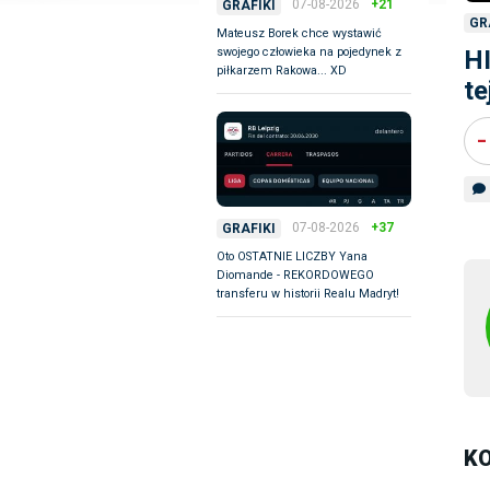
07-08-2026
+21
GRAFIKI
GR
Mateusz Borek chce wystawić
H
swojego człowieka na pojedynek z
piłkarzem Rakowa... XD
te
-
07-08-2026
+37
GRAFIKI
Oto OSTATNIE LICZBY Yana
Diomande - REKORDOWEGO
transferu w historii Realu Madryt!
K