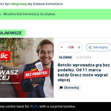
isz być
zalogowany
aby dodawać komentarze.
Aktualnie brak komentarzy do artykułu
NAJNOWSZE
-
+
-128
Udostępnij
10-05-2024
GŁÓWNE
Betclic wprowadza grę bez
podatku. Od 11 marca
każdy Gracz może wygrać
więcej
Skomentuj