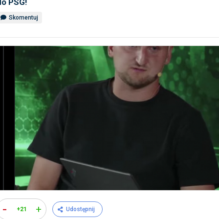
do PSG!
Skomentuj
-
+
+21
Udostępnij