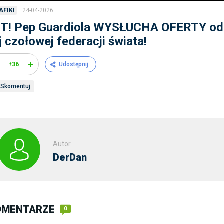
24-04-2026
AFIKI
IT! Pep Guardiola WYSŁUCHA OFERTY od
j czołowej federacji świata!
+
+36
Udostępnij
Skomentuj
Autor
DerDan
OMENTARZE
0