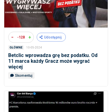
-
+
-128
Udostępnij
10-05-2024
GŁÓWNE
Betclic wprowadza grę bez podatku. Od
11 marca każdy Gracz może wygrać
więcej
Skomentuj