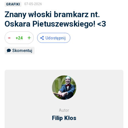
07-05-2026
GRAFIKI
Znany włoski bramkarz nt.
Oskara Pietuszewskiego! <3
-
+
+24
Udostępnij
Skomentuj
Autor
Filip Kłos