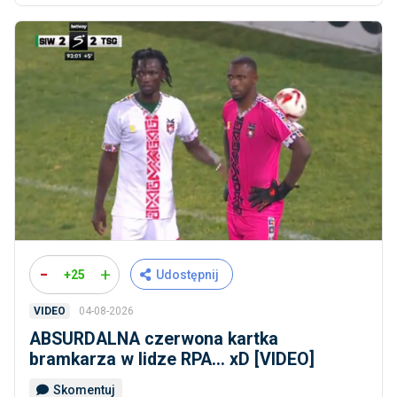
-
+
+25
Udostępnij
04-08-2026
VIDEO
ABSURDALNA czerwona kartka
bramkarza w lidze RPA... xD [VIDEO]
Skomentuj