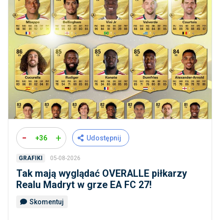
-
+
+36
Udostępnij
05-08-2026
GRAFIKI
Tak mają wyglądać OVERALLE piłkarzy
Realu Madryt w grze EA FC 27!
Skomentuj