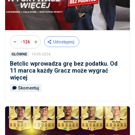
-
+
-126
Udostępnij
10-05-2024
GŁÓWNE
Betclic wprowadza grę bez podatku. Od
11 marca każdy Gracz może wygrać
więcej
Skomentuj