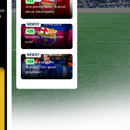
+23
Jest porozumienie! Arsenal
bierze lidera rywala!
02-08-2026
NEWSY
+25
Piłkarz może odejść z
Barcelony. Oferują 30 mln
euro!
02-08-2026
NEWSY
+24
Szokująca opcja dla
Mudryka. Tam może
wylądować!