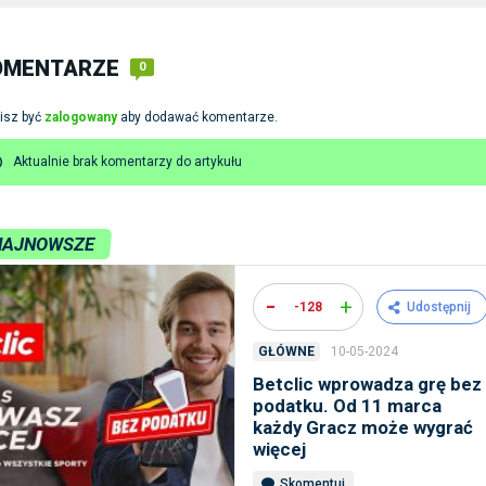
OMENTARZE
0
isz być
zalogowany
aby dodawać komentarze.
Aktualnie brak komentarzy do artykułu
NAJNOWSZE
-
+
-128
Udostępnij
10-05-2024
GŁÓWNE
Betclic wprowadza grę bez
podatku. Od 11 marca
każdy Gracz może wygrać
więcej
Skomentuj