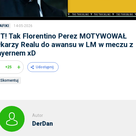
14-05-2026
AFIKI
IT! Tak Florentino Perez MOTYWOWAŁ
łkarzy Realu do awansu w LM w meczu z
ayernem xD
+
+25
Udostępnij
Skomentuj
Autor
DerDan