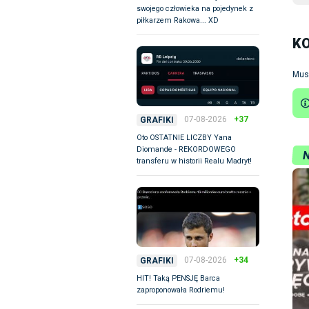
swojego człowieka na pojedynek z
piłkarzem Rakowa... XD
K
Mus
07-08-2026
+37
GRAFIKI
Oto OSTATNIE LICZBY Yana
Diomande - REKORDOWEGO
transferu w historii Realu Madryt!
07-08-2026
+34
GRAFIKI
HIT! Taką PENSJĘ Barca
zaproponowała Rodriemu!