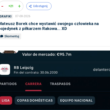
-
+
+21
Udostępnij
07-08-2026
GRAFIKI
Mateusz Borek chce wystawić swojego człowieka na
pojedynek z piłkarzem Rakowa... XD
Skomentuj