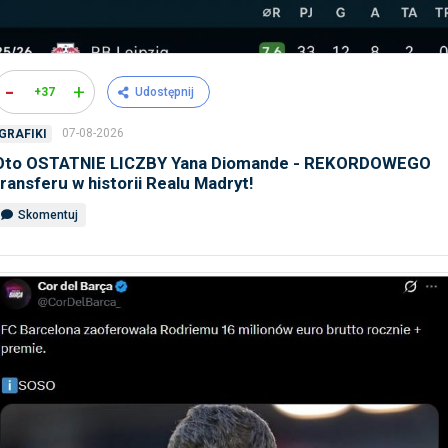
-
+
+37
Udostępnij
07-08-2026
GRAFIKI
Oto OSTATNIE LICZBY Yana Diomande - REKORDOWEGO
transferu w historii Realu Madryt!
Skomentuj