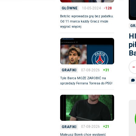
10-05-2024
-128
GŁÓWNE
Betclic wprowadza grę bez podatku.
Od 11 marca każdy Gracz może
GR
wygrać więcej
H
pi
B
-
07-08-2026
+31
GRAFIKI
Tyle Barca MOŻE ZAROBIĆ na
sprzedaży Ferrana Torresa do PSG!
07-08-2026
+21
GRAFIKI
Mateusz Borek chce wystawić