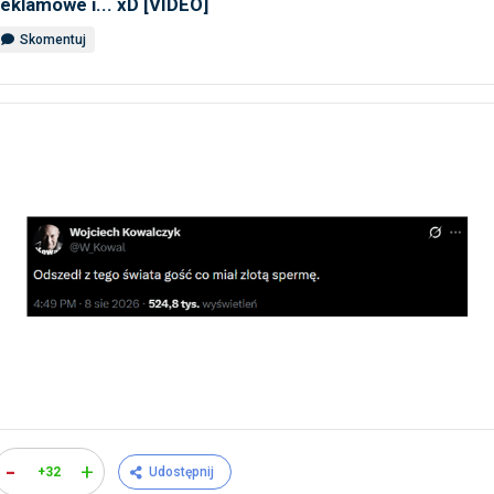
reklamowe i... xD [VIDEO]
Skomentuj
-
+
+32
Udostępnij