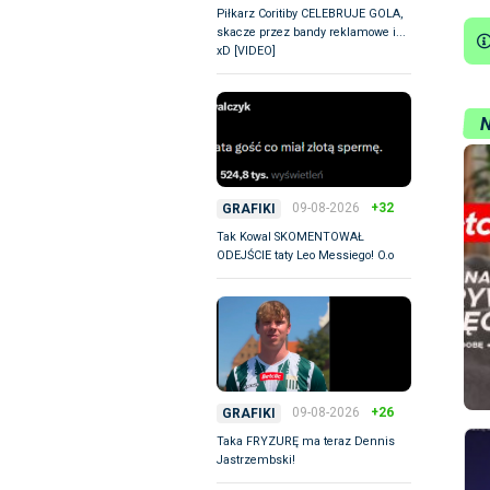
Piłkarz Coritiby CELEBRUJE GOLA,
skacze przez bandy reklamowe i...
xD [VIDEO]
09-08-2026
+32
GRAFIKI
Tak Kowal SKOMENTOWAŁ
ODEJŚCIE taty Leo Messiego! O.o
09-08-2026
+26
GRAFIKI
Taka FRYZURĘ ma teraz Dennis
Jastrzembski!