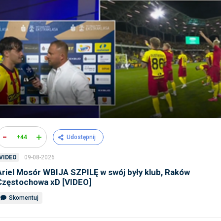
-
+
+44
Udostępnij
09-08-2026
VIDEO
Ariel Mosór WBIJA SZPILĘ w swój były klub, Raków
Częstochowa xD [VIDEO]
Skomentuj