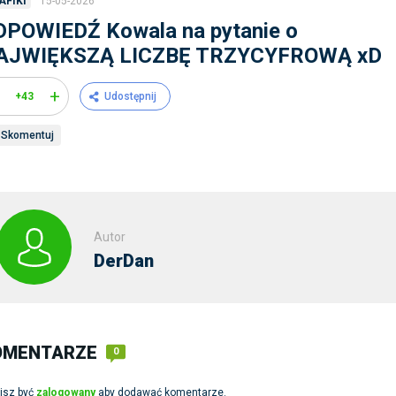
15-05-2026
AFIKI
DPOWIEDŹ Kowala na pytanie o
AJWIĘKSZĄ LICZBĘ TRZYCYFROWĄ xD
+
+43
Udostępnij
Skomentuj
Autor
DerDan
OMENTARZE
0
isz być
zalogowany
aby dodawać komentarze.