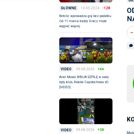
GR
10-05-2024
-128
GŁÓWNE
O
Betclic wprowadza grę bez podatku.
N
Od 11 marca każdy Gracz może
wygrać więcej
-
09-08-2026
+44
VIDEO
Ariel Mosór WBIJA SZPILĘ w swój
były klub, Raków Częstochowa xD
[VIDEO]
K
09-08-2026
+38
VIDEO
Mus