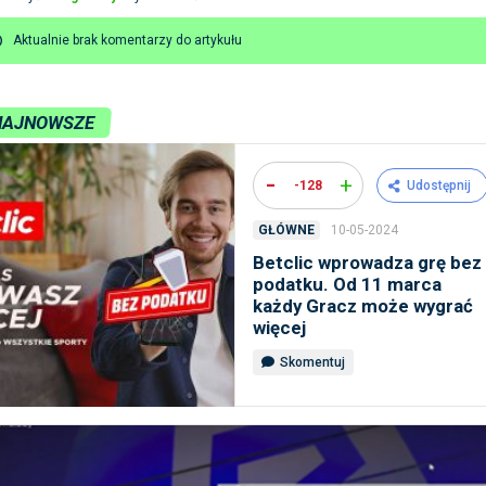
Aktualnie brak komentarzy do artykułu
NAJNOWSZE
-
+
-128
Udostępnij
10-05-2024
GŁÓWNE
Betclic wprowadza grę bez
podatku. Od 11 marca
każdy Gracz może wygrać
więcej
Skomentuj