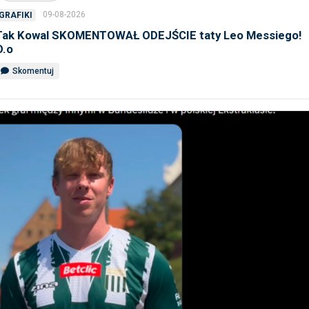
09-08-2026
GRAFIKI
Tak Kowal SKOMENTOWAŁ ODEJŚCIE taty Leo Messiego!
O.o
Skomentuj