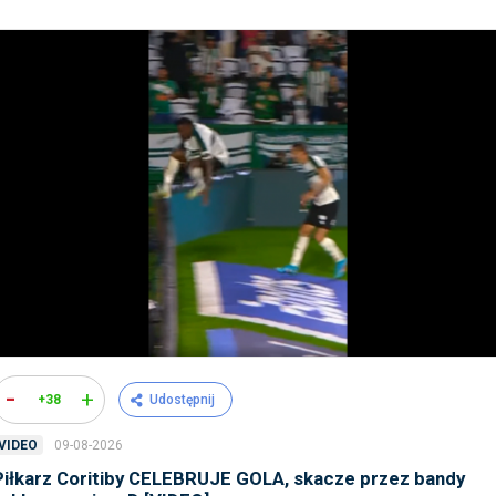
-
+
+38
Udostępnij
09-08-2026
VIDEO
Piłkarz Coritiby CELEBRUJE GOLA, skacze przez bandy