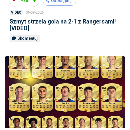
-
+
+26
Udostępnij
06-08-2026
VIDEO
Szmyt strzela gola na 2-1 z Rangersami!
[VIDEO]
Skomentuj