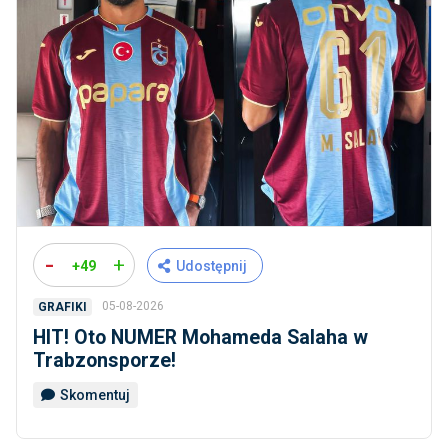
-
+
+49
Udostępnij
05-08-2026
GRAFIKI
HIT! Oto NUMER Mohameda Salaha w
Trabzonsporze!
Skomentuj