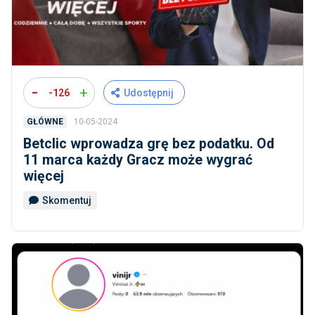
-
+
-126
Udostępnij
10-05-2024
GŁÓWNE
Betclic wprowadza grę bez podatku. Od
11 marca każdy Gracz może wygrać
więcej
Skomentuj