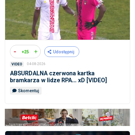
-
+
+25
Udostępnij
04-08-2026
VIDEO
ABSURDALNA czerwona kartka
bramkarza w lidze RPA... xD [VIDEO]
Skomentuj