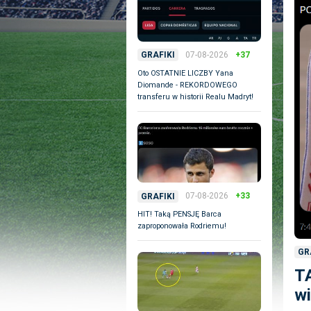
07-08-2026
+37
GRAFIKI
Oto OSTATNIE LICZBY Yana
Diomande - REKORDOWEGO
transferu w historii Realu Madryt!
07-08-2026
+33
GRAFIKI
HIT! Taką PENSJĘ Barca
zaproponowała Rodriemu!
GR
TA
w