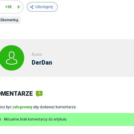
+
+38
Udostępnij
Skomentuj
Autor
DerDan
OMENTARZE
0
isz być
zalogowany
aby dodawać komentarze.
Aktualnie brak komentarzy do artykułu