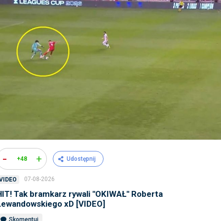
-
+
+48
Udostępnij
07-08-2026
VIDEO
HIT! Tak bramkarz rywali ''OKIWAŁ'' Roberta
Lewandowskiego xD [VIDEO]
Skomentuj