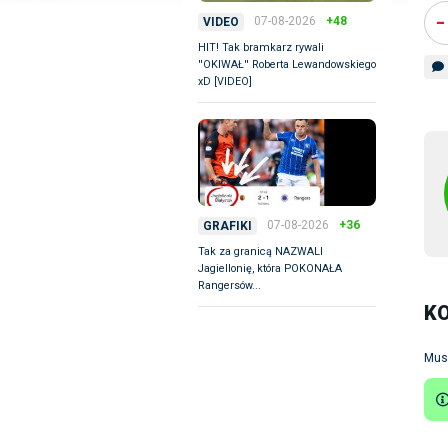
-
07-08-2026
+48
VIDEO
HIT! Tak bramkarz rywali
''OKIWAŁ'' Roberta Lewandowskiego
xD [VIDEO]
07-08-2026
+36
GRAFIKI
Tak za granicą NAZWALI
Jagiellonię, która POKONAŁA
Rangersów...
K
Mus