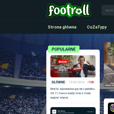
Strona główna
CoZaTypy
POPULARNE
10-05-2024
-128
GŁÓWNE
Betclic wprowadza grę bez podatku.
Od 11 marca każdy Gracz może
wygrać więcej