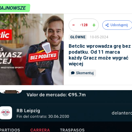
NAJNOWSZE
-
+
-128
Udostępnij
10-05-2024
GŁÓWNE
Betclic wprowadza grę bez
podatku. Od 11 marca
każdy Gracz może wygrać
więcej
Skomentuj