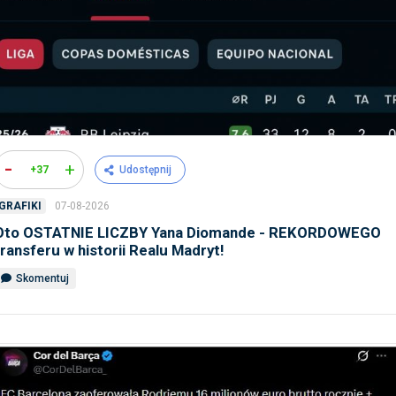
-
+
+37
Udostępnij
07-08-2026
GRAFIKI
Oto OSTATNIE LICZBY Yana Diomande - REKORDOWEGO
transferu w historii Realu Madryt!
Skomentuj