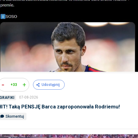
-
+
+33
Udostępnij
07-08-2026
GRAFIKI
HIT! Taką PENSJĘ Barca zaproponowała Rodriemu!
Skomentuj