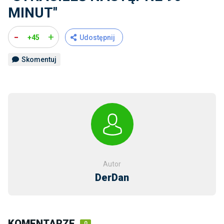
MINUT''
-
+
+45
Udostępnij
Skomentuj
Autor
DerDan
KOMENTARZE
0