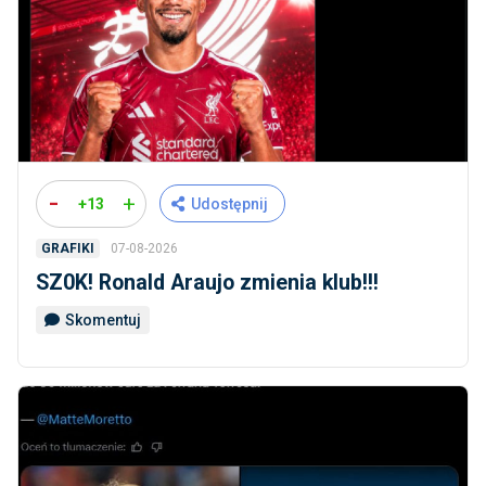
-
+
+13
Udostępnij
07-08-2026
GRAFIKI
SZ0K! Ronald Araujo zmienia klub!!!
Skomentuj