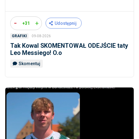
-
+
+31
Udostępnij
09-08-2026
GRAFIKI
Tak Kowal SKOMENTOWAŁ ODEJŚCIE taty
Leo Messiego! O.o
Skomentuj