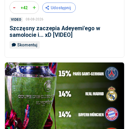
-
+
+42
Udostępnij
08-08-2026
VIDEO
Szczęsny zaczepia Adeyemi'ego w
samolocie i... xD [VIDEO]
Skomentuj