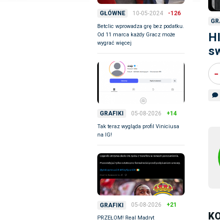
10-05-2024
-126
GŁÓWNE
GR
Betclic wprowadza grę bez podatku.
H
Od 11 marca każdy Gracz może
wygrać więcej
s
-
05-08-2026
+14
GRAFIKI
Tak teraz wygląda profil Viniciusa
na IG!
05-08-2026
+21
GRAFIKI
K
PRZEŁOM! Real Madryt