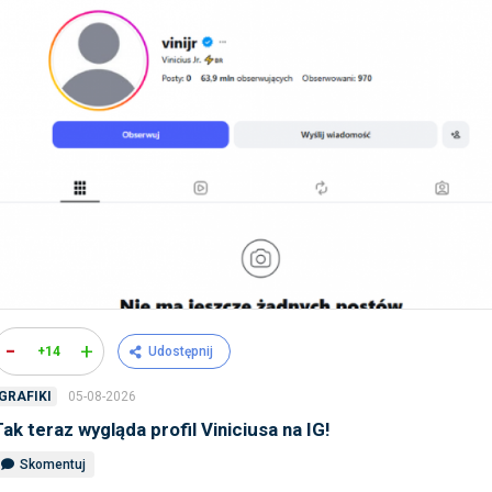
-
+
+14
Udostępnij
05-08-2026
GRAFIKI
Tak teraz wygląda profil Viniciusa na IG!
Skomentuj