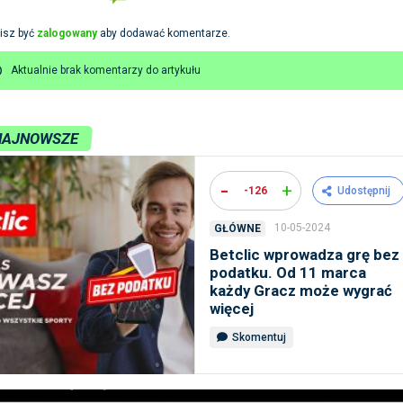
isz być
zalogowany
aby dodawać komentarze.
Aktualnie brak komentarzy do artykułu
NAJNOWSZE
-
+
-126
Udostępnij
10-05-2024
GŁÓWNE
Betclic wprowadza grę bez
podatku. Od 11 marca
każdy Gracz może wygrać
więcej
Skomentuj