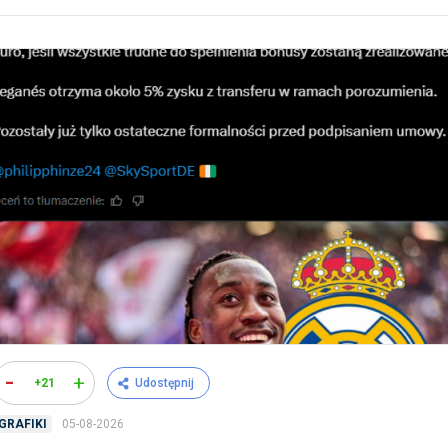
-
+
+21
Udostępnij
05-08-2026
GRAFIKI