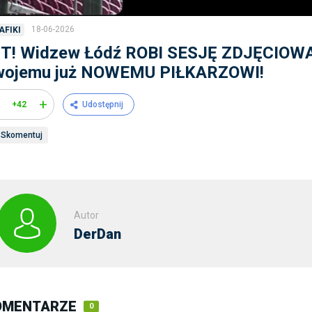
18-06-2026
AFIKI
IT! Widzew Łódź ROBI SESJĘ ZDJĘCIOW
wojemu już NOWEMU PIŁKARZOWI!
+
+42
Udostępnij
Skomentuj
Autor
DerDan
OMENTARZE
0