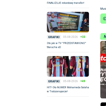
FINALIZUJE rekordowy transfer!
Mus
05-08-2026
+33
GRAFIKI
Oto jak w TV ''PRZEDSTAWIONO''
Starucha xD
05-08-2026
+49
GRAFIKI
HIT! Oto NUMER Mohameda Salaha
w Trabzonsporze!