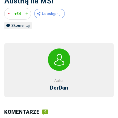
Austrią na MŚ!
-
+
+34
Udostępnij
Skomentuj
Autor
DerDan
KOMENTARZE
0