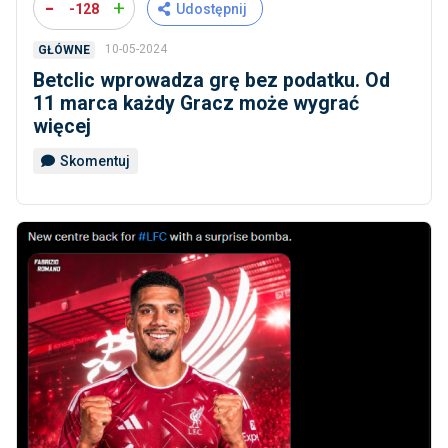
-
+
-128
Udostępnij
10-05-2024
GŁÓWNE
Betclic wprowadza grę bez podatku. Od
11 marca każdy Gracz może wygrać
więcej
Skomentuj