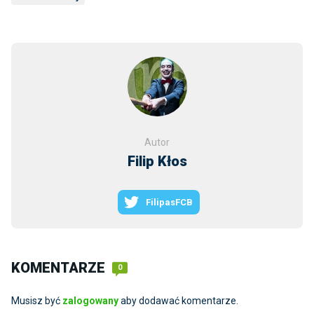
Autor
Filip Kłos
FilipasFCB
KOMENTARZE
0
Musisz być
zalogowany
aby dodawać komentarze.