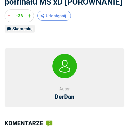
półfinału MŚ xD [PORÓWNANIE]
-
+
+36
Udostępnij
Skomentuj
Autor
DerDan
KOMENTARZE
0