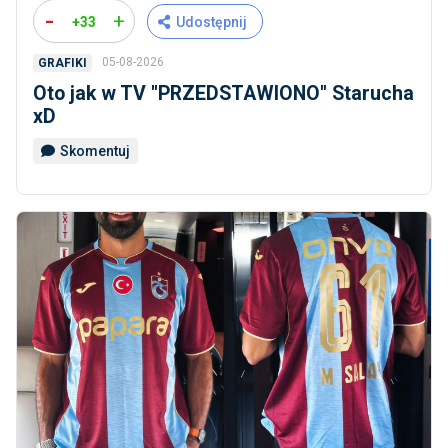
-
+
+33
Udostępnij
05-08-2026
GRAFIKI
Oto jak w TV ''PRZEDSTAWIONO'' Starucha
xD
Skomentuj