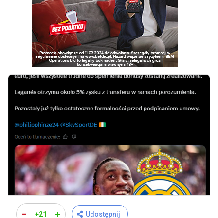
-
+
+21
Udostępnij