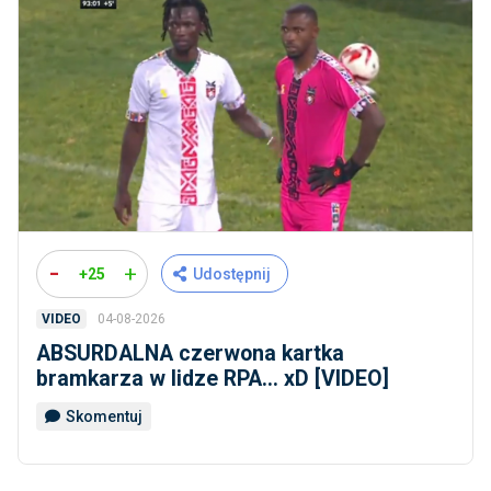
-
+
+25
Udostępnij
04-08-2026
VIDEO
ABSURDALNA czerwona kartka
bramkarza w lidze RPA... xD [VIDEO]
Skomentuj