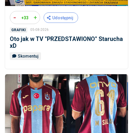
-
+
+33
Udostępnij
05-08-2026
GRAFIKI
Oto jak w TV ''PRZEDSTAWIONO'' Starucha
xD
Skomentuj