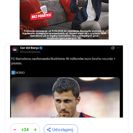
-
+
+34
Udostępnij