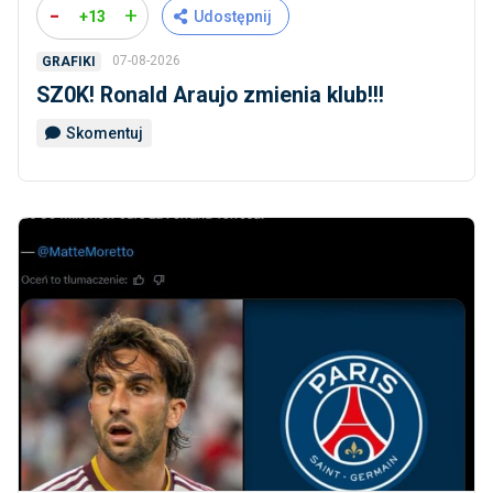
-
+
+13
Udostępnij
07-08-2026
GRAFIKI
SZ0K! Ronald Araujo zmienia klub!!!
Skomentuj