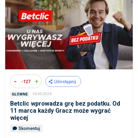
-
+
-127
Udostępnij
10-05-2024
GŁÓWNE
Betclic wprowadza grę bez podatku. Od
11 marca każdy Gracz może wygrać
więcej
Skomentuj