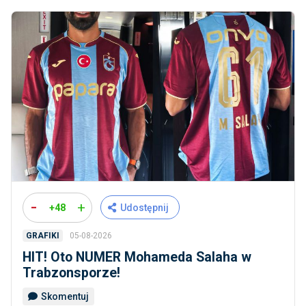
-
+
+48
Udostępnij
05-08-2026
GRAFIKI
HIT! Oto NUMER Mohameda Salaha w
Trabzonsporze!
Skomentuj