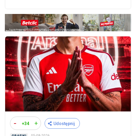
-
+
+34
Udostępnij
05-08-2026
GRAFIKI