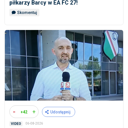
piłkarzy Barcy w EA FC 27!
Skomentuj
-
+
+42
Udostępnij
06-08-2026
VIDEO