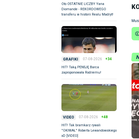
Oto OSTATNIE LICZBY Yana
K
Diomande - REKORDOWEGO
transferu w historii Realu Madryt!
Mus
07-08-2026
+34
GRAFIKI
HIT! Taką PENSJĘ Barca
zaproponowała Rodriemu!
07-08-2026
+48
VIDEO
HIT! Tak bramkarz rywali
''OKIWAŁ'' Roberta Lewandowskiego
xD [VIDEO]