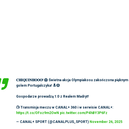
𝐂𝐇𝐈𝐐𝐔𝐈𝐍𝐇𝐎𝐎𝐎! 😱 Świetna akcja Olympiakosu zakończona pięknym
golem Portugalczyka! 🔝😍
Gospodarze prowadzą 1:0 z Realem Madryt!
📺 Transmisja meczu w CANAL+ 360 i w serwisie CANAL+:
https://t.co/OFoz9m2OwN
pic.twitter.com/P4hBY3P6Fz
— CANAL+ SPORT (@CANALPLUS_SPORT)
November 26, 2025