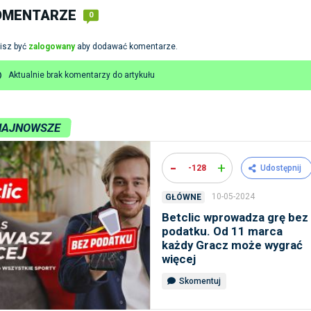
OMENTARZE
0
isz być
zalogowany
aby dodawać komentarze.
Aktualnie brak komentarzy do artykułu
NAJNOWSZE
-
+
-128
Udostępnij
10-05-2024
GŁÓWNE
Betclic wprowadza grę bez
podatku. Od 11 marca
każdy Gracz może wygrać
więcej
Skomentuj