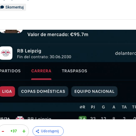
Skomentuj
-
+
+37
Udostępnij