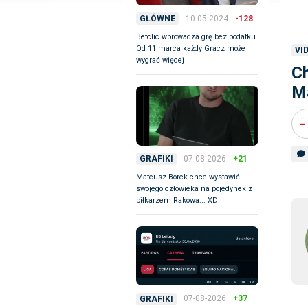
10-05-2024
-128
GŁÓWNE
Betclic wprowadza grę bez podatku.
Od 11 marca każdy Gracz może
VI
wygrać więcej
Ch
Ma
-
07-08-2026
+21
GRAFIKI
Mateusz Borek chce wystawić
swojego człowieka na pojedynek z
piłkarzem Rakowa... XD
07-08-2026
+37
GRAFIKI