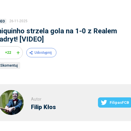
26-11-2025
DEO
iquinho strzela gola na 1-0 z Realem
dryt! [VIDEO]
+
+22
Udostępnij
Skomentuj
Autor
FilipasFCB
Filip Kłos