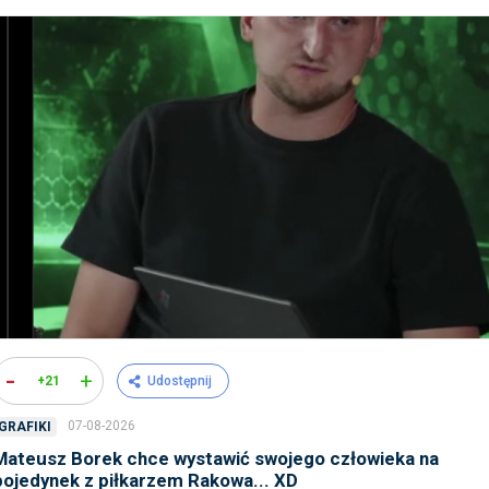
-
+
+21
Udostępnij
07-08-2026
GRAFIKI
Mateusz Borek chce wystawić swojego człowieka na
pojedynek z piłkarzem Rakowa... XD