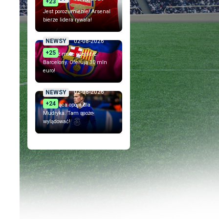
+23
Jest porozumienie! Arsenal
bierze lidera rywala!
02-08-2026
NEWSY
+25
Piłkarz może odejść z
Barcelony. Oferują 30 mln
euro!
02-08-2026
NEWSY
+24
Szokująca opcja dla
Mudryka. Tam może
wylądować!