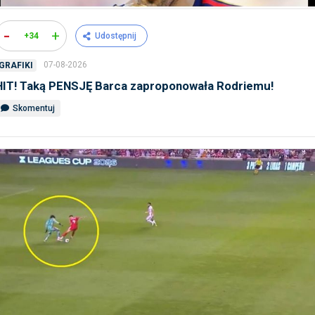
-
+
+34
Udostępnij
07-08-2026
GRAFIKI
HIT! Taką PENSJĘ Barca zaproponowała Rodriemu!
Skomentuj