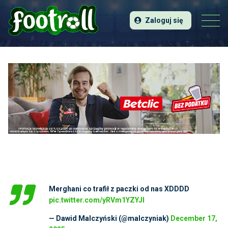
Zaloguj się
Merghani co trafił z paczki od nas XDDDD
pic.twitter.com/yRVm1YZYJl
— Dawid Malczyński (@malczyniak)
December 17,