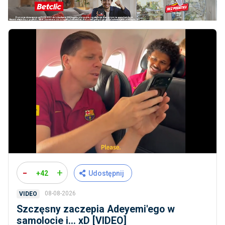
-
+
+42
Udostępnij
08-08-2026
VIDEO
Szczęsny zaczepia Adeyemi'ego w
samolocie i... xD [VIDEO]