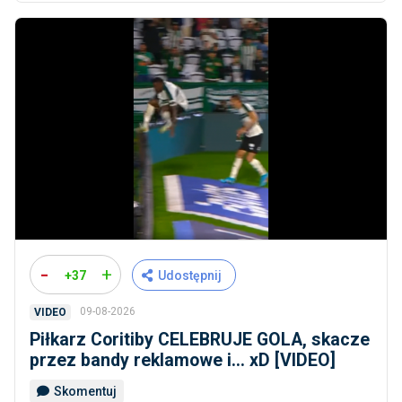
-
+
+37
Udostępnij
09-08-2026
VIDEO
Piłkarz Coritiby CELEBRUJE GOLA, skacze
przez bandy reklamowe i... xD [VIDEO]
Skomentuj