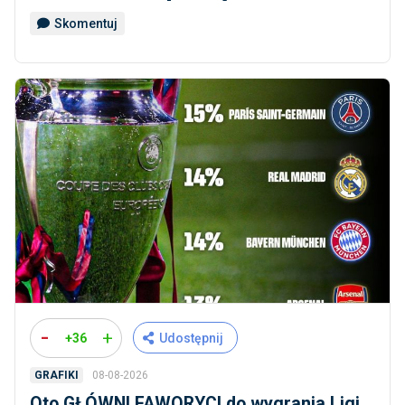
Skomentuj
-
+
+36
Udostępnij
08-08-2026
GRAFIKI
Oto GŁÓWNI FAWORYCI do wygrania Ligi