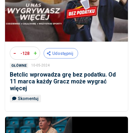
-
+
-128
Udostępnij
10-05-2024
GŁÓWNE
Betclic wprowadza grę bez podatku. Od
11 marca każdy Gracz może wygrać
więcej
Skomentuj