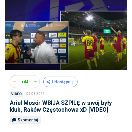
-
+
+44
Udostępnij
09-08-2026
VIDEO
Ariel Mosór WBIJA SZPILĘ w swój były
klub, Raków Częstochowa xD [VIDEO]
Skomentuj