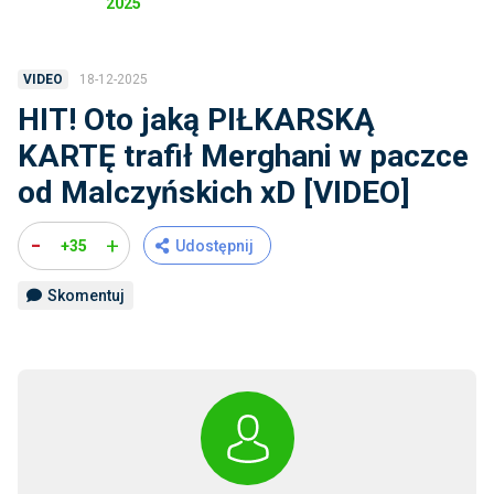
2025
18-12-2025
VIDEO
HIT! Oto jaką PIŁKARSKĄ
KARTĘ trafił Merghani w paczce
od Malczyńskich xD [VIDEO]
-
+
+35
Udostępnij
Skomentuj