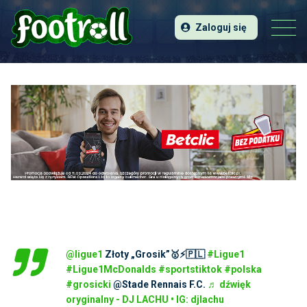
Zaloguj się
@ligue1
Złoty „Grosik”🥇⚡️🇵🇱
#Ligue1
#Ligue1McDonalds
#sportstiktok
#polska
#grosicki
@Stade Rennais F.C.
♬ dźwięk
oryginalny - DJ LACHU • IG: djlachu