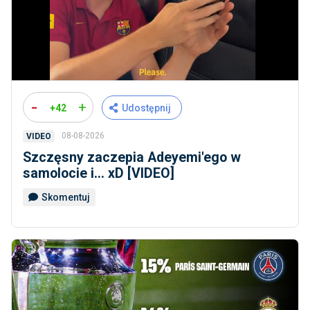
-
+
+42
Udostępnij
08-08-2026
VIDEO
Szczęsny zaczepia Adeyemi'ego w
samolocie i... xD [VIDEO]
Skomentuj