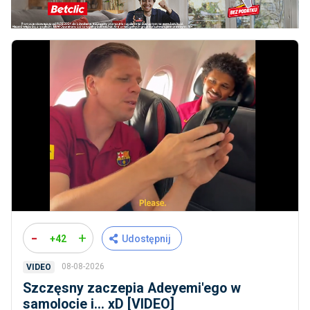
-
+
+42
Udostępnij
08-08-2026
VIDEO
Szczęsny zaczepia Adeyemi'ego w
samolocie i... xD [VIDEO]