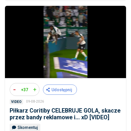
-
+
+37
Udostępnij
09-08-2026
VIDEO
Piłkarz Coritiby CELEBRUJE GOLA, skacze
przez bandy reklamowe i... xD [VIDEO]
Skomentuj