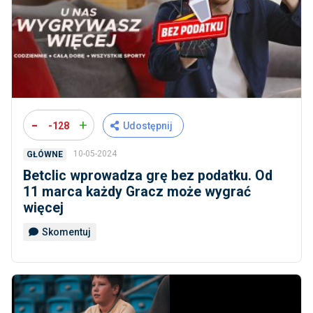
-
+
-128
Udostępnij
10-05-2024
GŁÓWNE
Betclic wprowadza grę bez podatku. Od
11 marca każdy Gracz może wygrać
więcej
Skomentuj