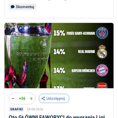
Skomentuj
-
+
+36
Udostępnij
08-08-2026
GRAFIKI
Oto GŁÓWNI FAWORYCI do wygrania Ligi