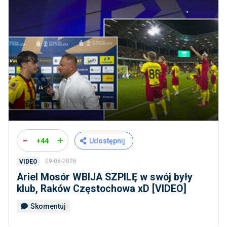
-
+
+44
Udostępnij
09-08-2026
VIDEO
Ariel Mosór WBIJA SZPILĘ w swój były
klub, Raków Częstochowa xD [VIDEO]
Skomentuj