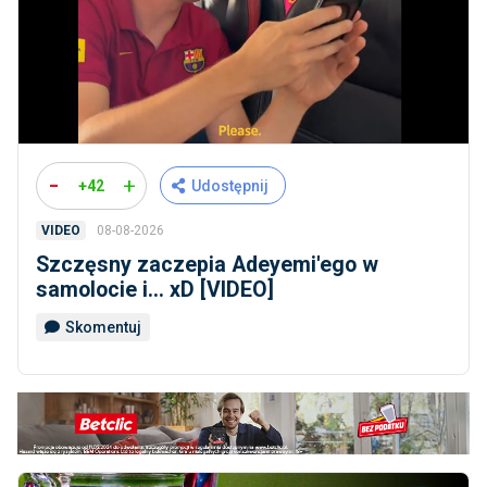
-
+
+42
Udostępnij
08-08-2026
VIDEO
Szczęsny zaczepia Adeyemi'ego w
samolocie i... xD [VIDEO]
Skomentuj