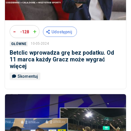
-
+
-128
Udostępnij
10-05-2024
GŁÓWNE
Betclic wprowadza grę bez podatku. Od
11 marca każdy Gracz może wygrać
więcej
Skomentuj