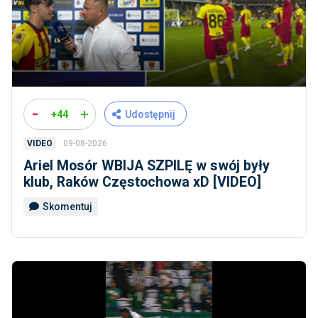
-
+
+44
Udostępnij
09-08-2026
VIDEO
Ariel Mosór WBIJA SZPILĘ w swój były
klub, Raków Częstochowa xD [VIDEO]
Skomentuj