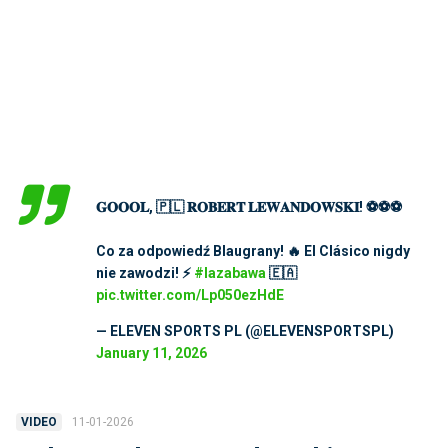
𝐆𝐎𝐎𝐎𝐋, 🇵🇱 𝐑𝐎𝐁𝐄𝐑𝐓 𝐋𝐄𝐖𝐀𝐍𝐃𝐎𝐖𝐒𝐊𝐈! ⚽⚽⚽
Co za odpowiedź Blaugrany! 🔥 El Clásico nigdy
nie zawodzi! ⚡
#lazabawa
🇪🇦
pic.twitter.com/Lp050ezHdE
— ELEVEN SPORTS PL (@ELEVENSPORTSPL)
January 11, 2026
11-01-2026
VIDEO