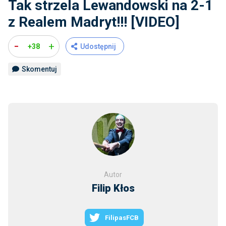
Tak strzela Lewandowski na 2-1
z Realem Madryt!!! [VIDEO]
-
+
+38
Udostępnij
Skomentuj
Autor
Filip Kłos
FilipasFCB