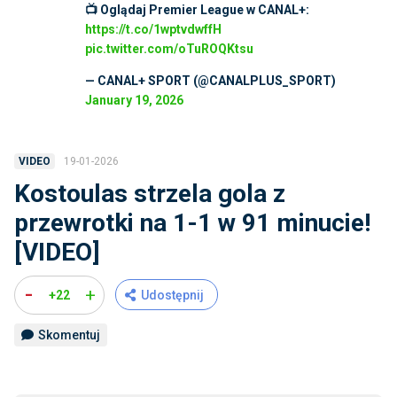
📺 Oglądaj Premier League w CANAL+:
https://t.co/1wptvdwffH
pic.twitter.com/oTuROQKtsu
— CANAL+ SPORT (@CANALPLUS_SPORT)
January 19, 2026
19-01-2026
VIDEO
Kostoulas strzela gola z
przewrotki na 1-1 w 91 minucie!
[VIDEO]
-
+
+22
Udostępnij
Skomentuj