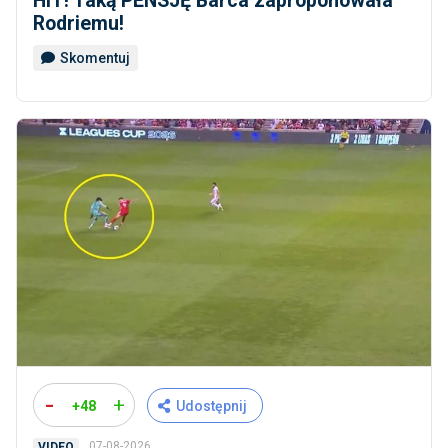
HIT! Taką PENSJĘ Barca zaproponowała
Rodriemu!
Skomentuj
-
+
+48
Udostępnij
07-08-2026
VIDEO