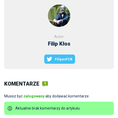
Autor
Filip Kłos
FilipasFCB
KOMENTARZE
0
Musisz być
zalogowany
aby dodawać komentarze.
Aktualnie brak komentarzy do artykułu