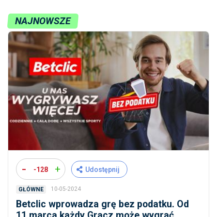
NAJNOWSZE
-
+
-128
Udostępnij
10-05-2024
GŁÓWNE
Betclic wprowadza grę bez podatku. Od
11 marca każdy Gracz może wygrać