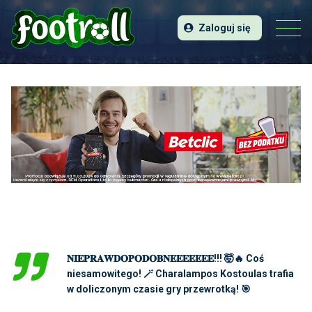
Zaloguj się
𝐍𝐈𝐄𝐏𝐑𝐀𝐖𝐃𝐎𝐏𝐎𝐃𝐎𝐁𝐍𝐄𝐄𝐄𝐄𝐄𝐄𝐄!!! 🤯🔥 Coś
niesamowitego! 🪄 Charalampos Kostoulas trafia
w doliczonym czasie gry przewrotką! 🎯