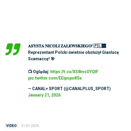
𝐀𝐒𝐘𝐒𝐓𝐀 𝐍𝐈𝐂𝐎𝐋𝐈 𝐙𝐀𝐋𝐄𝐖𝐒𝐊𝐈𝐄𝐆𝐎! 🇵🇱🅰️
Reprezentant Polski świetnie obsłużył Gianlucę
Scamaccę! 🎯
📺 Oglądaj:
https://t.co/XS8msOYQlF
pic.twitter.com/EEipopoK5x
— CANAL+ SPORT (@CANALPLUS_SPORT)
January 21, 2026
21-01-2026
VIDEO