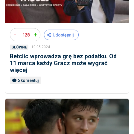
-
+
-128
Udostępnij
10-05-2024
GŁÓWNE
Betclic wprowadza grę bez podatku. Od
11 marca każdy Gracz może wygrać
więcej
Skomentuj