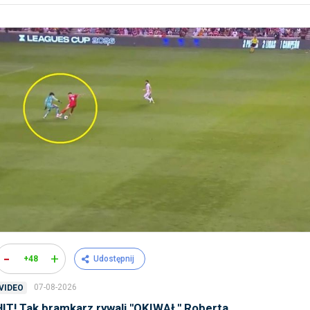
-
+
+48
Udostępnij
07-08-2026
VIDEO
HIT! Tak bramkarz rywali ''OKIWAŁ'' Roberta