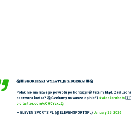
😱🟥 𝐒𝐊𝐎𝐑𝐔𝐏𝐒𝐊𝐈 𝐖𝐘𝐋𝐀𝐓𝐔𝐉𝐄 𝐙 𝐁𝐎𝐈𝐒𝐊𝐀! 🟥😱
Polak nie ma łatwego powrotu po kontuzji! 😬 Fatalny błąd. Zasłużon
czerwona kartka? 🤔 Czekamy na wasze opinie! ⤵️
#włoskarobota
🇮
pic.twitter.com/cCH0YzxL2j
— ELEVEN SPORTS PL (@ELEVENSPORTSPL)
January 25, 2026