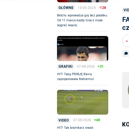
10-05-2024
-128
GŁÓWNE
VI
Betclic wprowadza grę bez podatku.
FA
Od 11 marca każdy Gracz może
wygrać więcej
cz
-
07-08-2026
+31
GRAFIKI
HIT! Taką PENSJĘ Barca
zaproponowała Rodriemu!
07-08-2026
+48
VIDEO
K
HIT! Tak bramkarz rywali