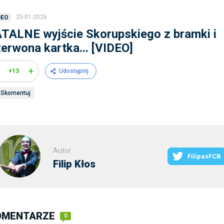
25-01-2026
DEO
TALNE wyjście Skorupskiego z bramki i
erwona kartka... [VIDEO]
+
+13
Udostępnij
Skomentuj
Autor
FilipasFCB
Filip Kłos
OMENTARZE
0