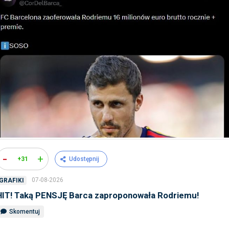
-
+
+31
Udostępnij
07-08-2026
GRAFIKI
HIT! Taką PENSJĘ Barca zaproponowała Rodriemu!
Skomentuj