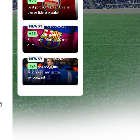
+23
Jest porozumienie! Arsenal
bierze lidera rywala!
02-08-2026
NEWSY
+25
Piłkarz może odejść z
Barcelony. Oferują 30 mln
euro!
02-08-2026
NEWSY
+24
Szokująca opcja dla
Mudryka. Tam może
wylądować!
a
