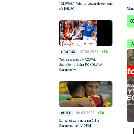
''OKIWAŁ'' Roberta Lewandowskiego
Mus
xD [VIDEO]
07-08-2026
+36
GRAFIKI
Tak za granicą NAZWALI
Jagiellonię, która POKONAŁA
Rangersów...
06-08-2026
+26
VIDEO
Szmyt strzela gola na 2-1 z
Rangersami! [VIDEO]