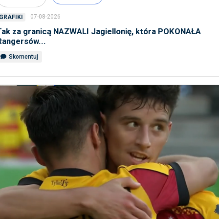
07-08-2026
GRAFIKI
Tak za granicą NAZWALI Jagiellonię, która POKONAŁA
Rangersów...
Skomentuj