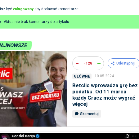
isz być
zalogowany
aby dodawać komentarze.
Aktualnie brak komentarzy do artykułu
NAJNOWSZE
-
+
-128
Udostępnij
10-05-2024
GŁÓWNE
Betclic wprowadza grę bez
podatku. Od 11 marca
każdy Gracz może wygrać
więcej
Skomentuj