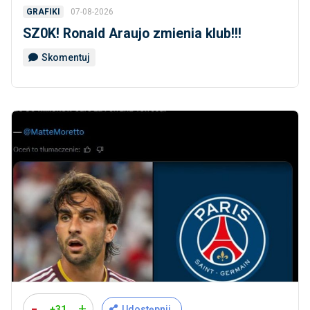
07-08-2026
GRAFIKI
SZ0K! Ronald Araujo zmienia klub!!!
Skomentuj
-
+
+31
Udostępnij