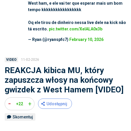
West ham, e ele vai ter que esperar mais um bom
tempo kkkkkkkkkkkkkkkkk
Oq ele tirou de dinheiro nessa live dele na kick não
tá escrito.
pic.twitter.com/XeIALA0x3b
— Ryan (@ryanspfc7)
February 10, 2026
11-02-2026
VIDEO
REAKCJA kibica MU, który
zapuszcza włosy na końcowy
gwizdek z West Hamem [VIDEO]
-
+
+22
Udostępnij
Skomentuj