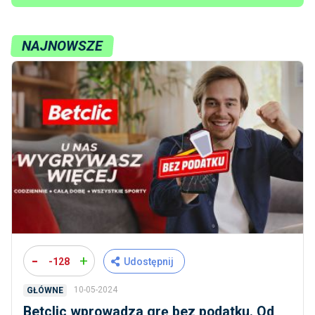
NAJNOWSZE
-
+
-128
Udostępnij
10-05-2024
GŁÓWNE
Betclic wprowadza grę bez podatku. Od