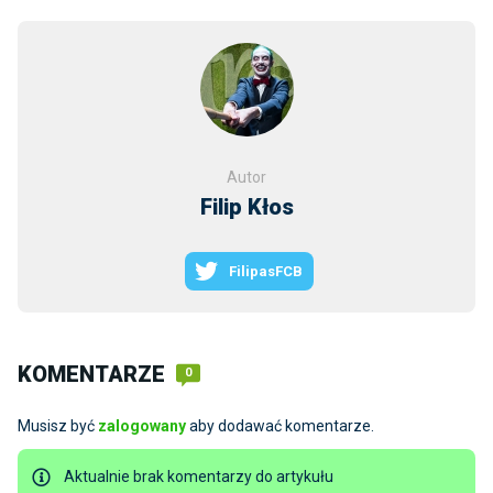
Autor
Filip Kłos
FilipasFCB
KOMENTARZE
0
Musisz być
zalogowany
aby dodawać komentarze.
Aktualnie brak komentarzy do artykułu