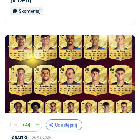
[VIDEO]
Skomentuj
-
+
+44
Udostępnij
06-08-2026
GRAFIKI