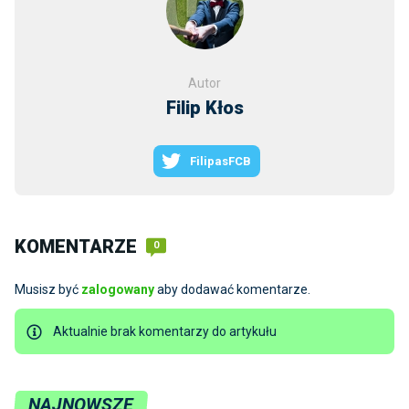
Autor
Filip Kłos
FilipasFCB
KOMENTARZE
0
Musisz być
zalogowany
aby dodawać komentarze.
Aktualnie brak komentarzy do artykułu
NAJNOWSZE