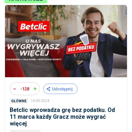
-
+
-128
Udostępnij
10-05-2024
GŁÓWNE
Betclic wprowadza grę bez podatku. Od
11 marca każdy Gracz może wygrać
więcej