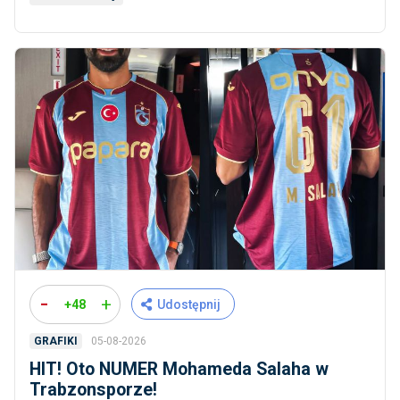
-
+
+48
Udostępnij
05-08-2026
GRAFIKI
HIT! Oto NUMER Mohameda Salaha w
Trabzonsporze!