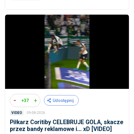
-
+
+37
Udostępnij
09-08-2026
VIDEO
Piłkarz Coritiby CELEBRUJE GOLA, skacze
przez bandy reklamowe i... xD [VIDEO]