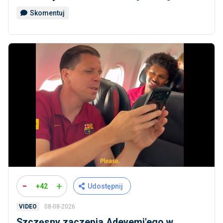
Skomentuj
-
+
+42
Udostępnij
08-08-2026
VIDEO
Szczęsny zaczepia Adeyemi'ego w