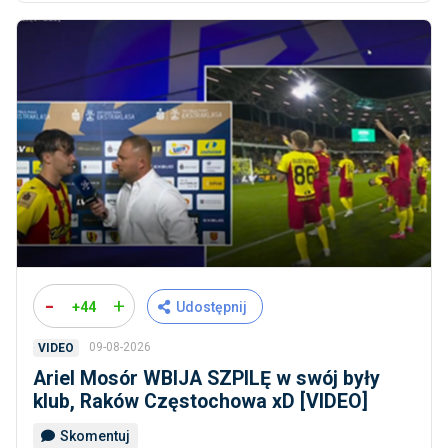
-
+
+44
Udostępnij
09-08-2026
VIDEO
Ariel Mosór WBIJA SZPILĘ w swój były
klub, Raków Częstochowa xD [VIDEO]
Skomentuj