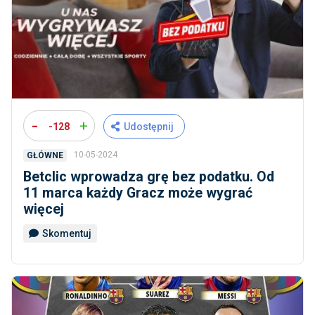
-
+
-128
Udostępnij
10-05-2024
GŁÓWNE
Betclic wprowadza grę bez podatku. Od
11 marca każdy Gracz może wygrać
więcej
Skomentuj