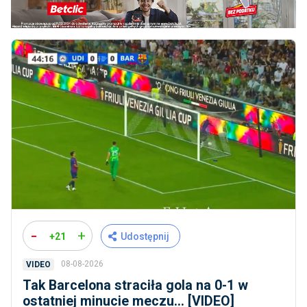
-
+
+21
Udostępnij
08-08-2026
VIDEO
Tak Barcelona straciła gola na 0-1 w
ostatniej minucie meczu... [VIDEO]