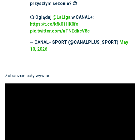
przyszłym sezonie? 😉
📺 Oglądaj
@LaLiga
w CANAL+:
https://t.co/kfk01HK0fo
pic.twitter.com/uTNEdkcV8c
— CANAL+ SPORT (@CANALPLUS_SPORT)
May
10, 2026
Zobaczcie cały wywiad: