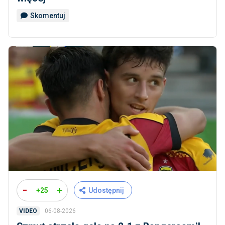
Skomentuj
-
+
+25
Udostępnij
06-08-2026
VIDEO