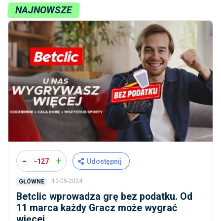
NAJNOWSZE
-
+
-127
Udostępnij
10-05-2024
GŁÓWNE
Betclic wprowadza grę bez podatku. Od
11 marca każdy Gracz może wygrać
więcej