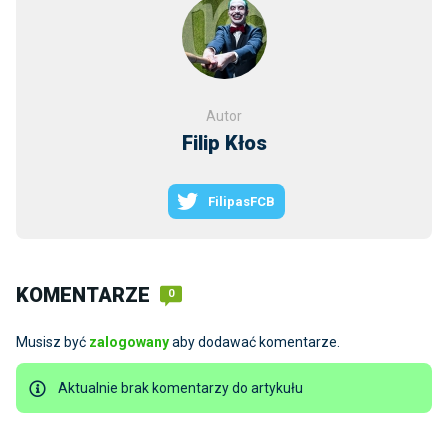
Autor
Filip Kłos
FilipasFCB
KOMENTARZE
0
Musisz być
zalogowany
aby dodawać komentarze.
Aktualnie brak komentarzy do artykułu