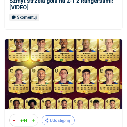
Szmyt strzela gola na 2-1 z Rangersami!
[VIDEO]
Skomentuj
-
+
+44
Udostępnij