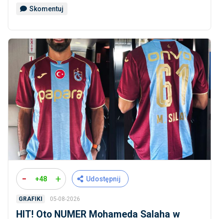
Skomentuj
-
+
+48
Udostępnij
05-08-2026
GRAFIKI
HIT! Oto NUMER Mohameda Salaha w