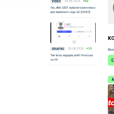
06-08-2026
+42
VIDEO
Oto JAKI GEST wykonał dziennikarz
pod stadionem Legii xD [VIDEO]
K
05-08-2026
+15
GRAFIKI
Mus
Tak teraz wygląda profil Viniciusa
na IG!