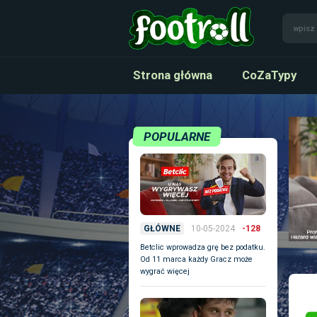
Strona główna
CoZaTypy
POPULARNE
10-05-2024
-128
GŁÓWNE
Betclic wprowadza grę bez podatku.
Od 11 marca każdy Gracz może
wygrać więcej