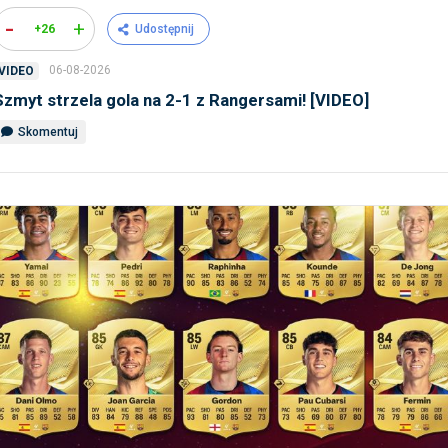
-
+
+26
Udostępnij
06-08-2026
VIDEO
Szmyt strzela gola na 2-1 z Rangersami! [VIDEO]
Skomentuj