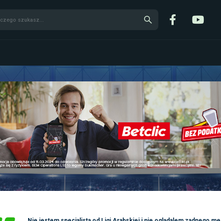
Nie jestem specjalista od Ligi Arabskiej i nie ogladalem zadnego m