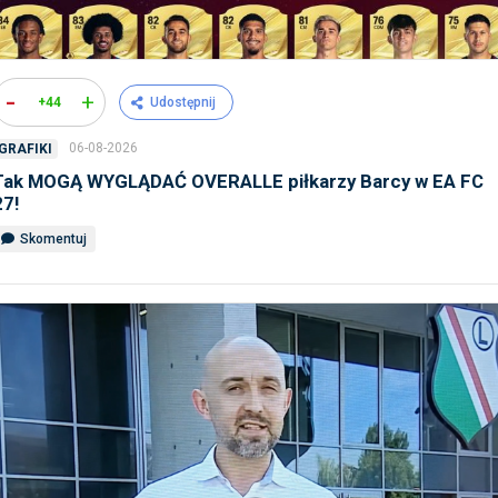
-
+
+44
Udostępnij
06-08-2026
GRAFIKI
Tak MOGĄ WYGLĄDAĆ OVERALLE piłkarzy Barcy w EA FC
27!
Skomentuj