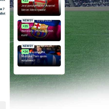
+23
Jest porozumienie! Arsenal
na 7
bierze lidera rywala!
dlot
02-08-2026
NEWSY
+25
Piłkarz może odejść z
Barcelony. Oferują 30 mln
euro!
02-08-2026
NEWSY
+24
Szokująca opcja dla
Mudryka. Tam może
wylądować!