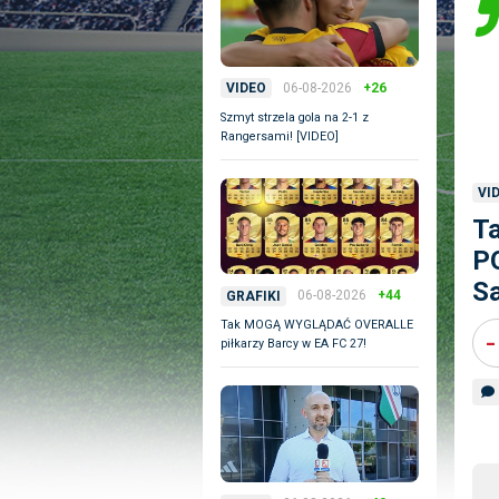
06-08-2026
+26
VIDEO
Szmyt strzela gola na 2-1 z
Rangersami! [VIDEO]
VI
T
PO
Sa
06-08-2026
+44
GRAFIKI
Tak MOGĄ WYGLĄDAĆ OVERALLE
-
piłkarzy Barcy w EA FC 27!