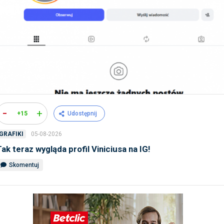
-
+
+15
Udostępnij
05-08-2026
GRAFIKI
Tak teraz wygląda profil Viniciusa na IG!
Skomentuj