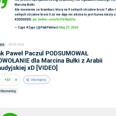
Marcina Bułki.
Ale mowienie ze bramkarz ktory na 9 celnych strzalow broni 7 albo 
celnych strzalow broni 5 że nie daje nic ekstra to jest kurwa niezły o
XDDDDDDD.
pic.twitter.com/9zOG5kyQSc
— Cyps #Zyps (@FlakPalmer)
May 27, 2026
28-05-2026
DEO
ak Paweł Paczul PODSUMOWAŁ
WOŁANIE dla Marcina Bułki z Arabii
udyjskiej xD [VIDEO]
+
+33
Udostępnij
Skomentuj