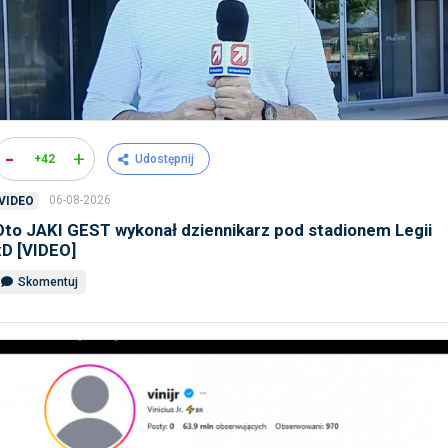
-
+
+42
Udostępnij
06-08-2026
VIDEO
Oto JAKI GEST wykonał dziennikarz pod stadionem Legii
xD [VIDEO]
Skomentuj