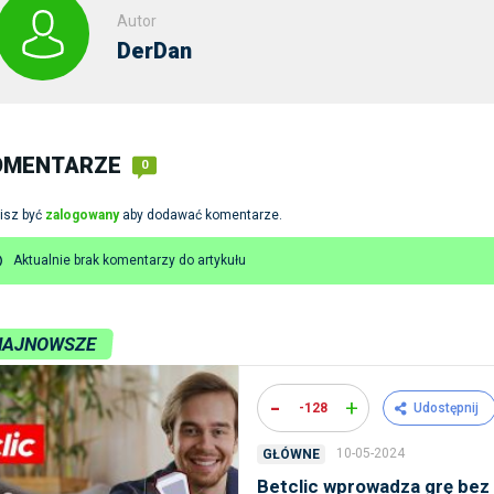
Autor
DerDan
OMENTARZE
0
isz być
zalogowany
aby dodawać komentarze.
Aktualnie brak komentarzy do artykułu
NAJNOWSZE
-
+
-128
Udostępnij
10-05-2024
GŁÓWNE
Betclic wprowadza grę bez