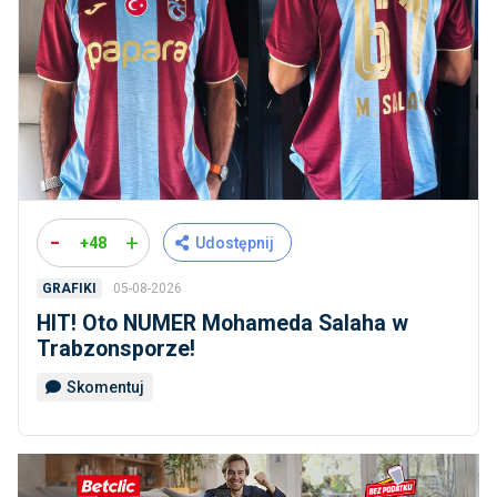
-
+
+48
Udostępnij
05-08-2026
GRAFIKI
HIT! Oto NUMER Mohameda Salaha w
Trabzonsporze!
Skomentuj