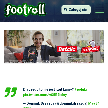
Zaloguj się
Dlaczego to nie jest rzut karny?
#polukr
pic.twitter.com/wO5R7lcluy
— Dominik Drzazga (@dominikdrzazga)
May 31,