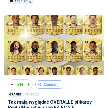
Skomentuj
-
+
+36
Udostępnij
05-08-2026
GRAFIKI
Tak mają wyglądać OVERALLE piłkarzy
Realu Madryt w grze EA FC 27!