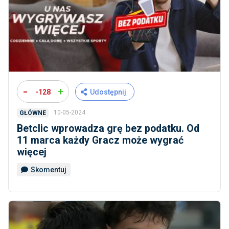
-
+
-128
Udostępnij
10-05-2024
GŁÓWNE
Betclic wprowadza grę bez podatku. Od
11 marca każdy Gracz może wygrać
więcej
Skomentuj